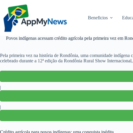
Pular
para
o
Beneficios
Educa
conteúdo
Povos indígenas acessam crédito agrícola pela primeira vez em Ron
Pela primeira vez na história de Rondônia, uma comunidade indígena co
celebrado durante a 12ª edição da Rondônia Rural Show Internacional, 
|
|
Crédito agrícola para povos indígenas: uma conquista inédita