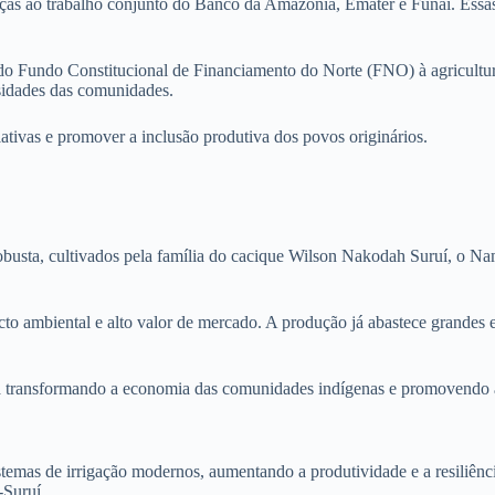
raças ao trabalho conjunto do Banco da Amazônia, Emater e Funai. Essas
Fundo Constitucional de Financiamento do Norte (FNO) à agricultura 
ssidades das comunidades.
iativas e promover a inclusão produtiva dos povos originários.
busta, cultivados pela família do cacique Wilson Nakodah Suruí, o Namb
cto ambiental e alto valor de mercado. A produção já abastece grande
á transformando a economia das comunidades indígenas e promovendo a 
stemas de irrigação modernos, aumentando a produtividade e a resiliênc
-Suruí.