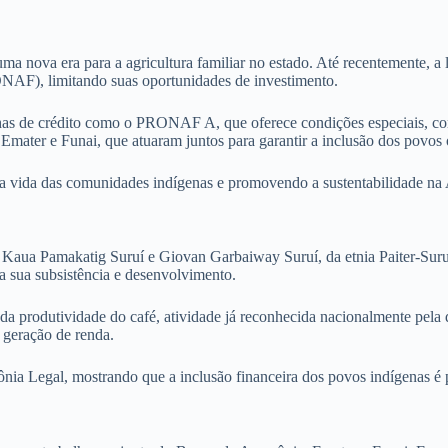
a nova era para a agricultura familiar no estado. Até recentemente, a
NAF), limitando suas oportunidades de investimento.
has de crédito como o PRONAF A, que oferece condições especiais, co
Emater e Funai, que atuaram juntos para garantir a inclusão dos povos o
o a vida das comunidades indígenas e promovendo a sustentabilidade n
ens Kaua Pamakatig Suruí e Giovan Garbaiway Suruí, da etnia Paiter-Sur
a sua subsistência e desenvolvimento.
da produtividade do café, atividade já reconhecida nacionalmente pela q
 geração de renda.
nia Legal, mostrando que a inclusão financeira dos povos indígenas é p