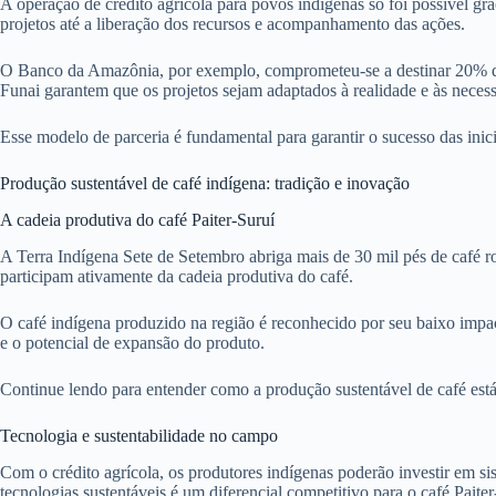
A operação de crédito agrícola para povos indígenas só foi possível g
projetos até a liberação dos recursos e acompanhamento das ações.
O Banco da Amazônia, por exemplo, comprometeu-se a destinar 20% do 
Funai garantem que os projetos sejam adaptados à realidade e às nece
Esse modelo de parceria é fundamental para garantir o sucesso das inic
Produção sustentável de café indígena: tradição e inovação
A cadeia produtiva do café Paiter-Suruí
A Terra Indígena Sete de Setembro abriga mais de 30 mil pés de café ro
participam ativamente da cadeia produtiva do café.
O café indígena produzido na região é reconhecido por seu baixo impa
e o potencial de expansão do produto.
Continue lendo para entender como a produção sustentável de café est
Tecnologia e sustentabilidade no campo
Com o crédito agrícola, os produtores indígenas poderão investir em si
tecnologias sustentáveis é um diferencial competitivo para o café Paiter