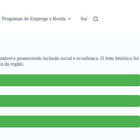
Programas de Emprego e Renda
Saúde e Assistência
No
tável e promovendo inclusão social e econômica. O feito histórico foi
os da região.