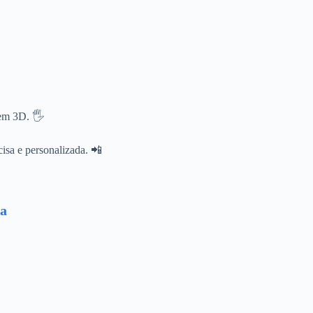
em 3D. 🖐️
cisa e personalizada. 📲
ca