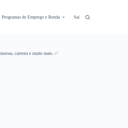
Programas de Emprego e Renda
Saúde e Assistência
No
amorosa, carreira e muito mais. ✅