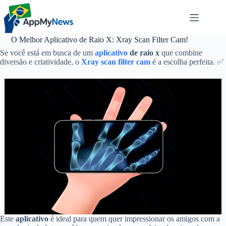
Pular
para
o
conteúdo
O Melhor Aplicativo de Raio X: Xray Scan Filter Cam!
Se você está em busca de um
aplicativo
de raio x
que combine
diversão e criatividade, o
Xray scan filter cam
é a escolha perfeita. ✅
Este
aplicativo
é ideal para quem quer impressionar os amigos com a