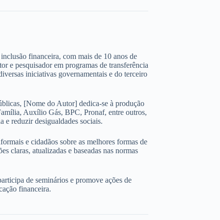
 e inclusão financeira, com mais de 10 anos de
ltor e pesquisador em programas de transferência
iversas iniciativas governamentais e do terceiro
úblicas, [Nome do Autor] dedica-se à produção
amília, Auxílio Gás, BPC, Pronaf, entre outros,
 e reduzir desigualdades sociais.
nformais e cidadãos sobre as melhores formas de
ões claras, atualizadas e baseadas nas normas
participa de seminários e promove ações de
cação financeira.