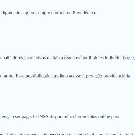
tir dignidade a quem sempre confiou na Previdência.
balhadores facultativos de baixa renda e contribuintes individuais que,
morte. Essa possibilidade amplia o acesso à proteção previdenciária
erença a ser paga. O INSS disponibiliza ferramentas online para
nir toda a documentação necessária e, se possível, contar com o apoio