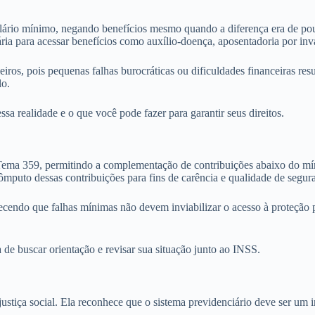
lário mínimo, negando benefícios mesmo quando a diferença era de pouc
ria para acessar benefícios como auxílio-doença, aposentadoria por inv
leiros, pois pequenas falhas burocráticas ou dificuldades financeiras re
lo.
 realidade e o que você pode fazer para garantir seus direitos.
a 359, permitindo a complementação de contribuições abaixo do mínim
cômputo dessas contribuições para fins de carência e qualidade de segur
ecendo que falhas mínimas não devem inviabilizar o acesso à proteção
 de buscar orientação e revisar sua situação junto ao INSS.
stiça social. Ela reconhece que o sistema previdenciário deve ser um 