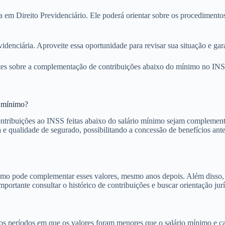
 em Direito Previdenciário. Ele poderá orientar sobre os procedimentos
denciária. Aproveite essa oportunidade para revisar sua situação e garan
entes sobre a complementação de contribuições abaixo do mínimo no INS
o mínimo?
ribuições ao INSS feitas abaixo do salário mínimo sejam complementad
ia e qualidade de segurado, possibilitando a concessão de benefícios a
ínimo pode complementar esses valores, mesmo anos depois. Além disso
portante consultar o histórico de contribuições e buscar orientação jurí
r os períodos em que os valores foram menores que o salário mínimo e ca