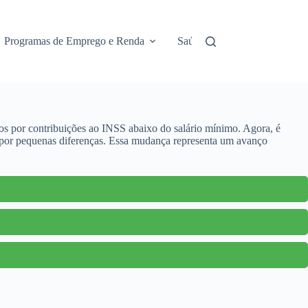
Programas de Emprego e Renda
Saúde e Assistência
No
s por contribuições ao INSS abaixo do salário mínimo. Agora, é
os por pequenas diferenças. Essa mudança representa um avanço