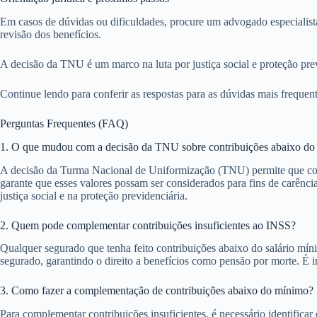
Em casos de dúvidas ou dificuldades, procure um advogado especialista
revisão dos benefícios.
A decisão da TNU é um marco na luta por justiça social e proteção previ
Continue lendo para conferir as respostas para as dúvidas mais frequ
Perguntas Frequentes (FAQ)
1. O que mudou com a decisão da TNU sobre contribuições abaixo d
A decisão da Turma Nacional de Uniformização (TNU) permite que cont
garante que esses valores possam ser considerados para fins de carênc
justiça social e na proteção previdenciária.
2. Quem pode complementar contribuições insuficientes ao INSS?
Qualquer segurado que tenha feito contribuições abaixo do salário m
segurado, garantindo o direito a benefícios como pensão por morte. É im
3. Como fazer a complementação de contribuições abaixo do mínimo?
Para complementar contribuições insuficientes, é necessário identifica