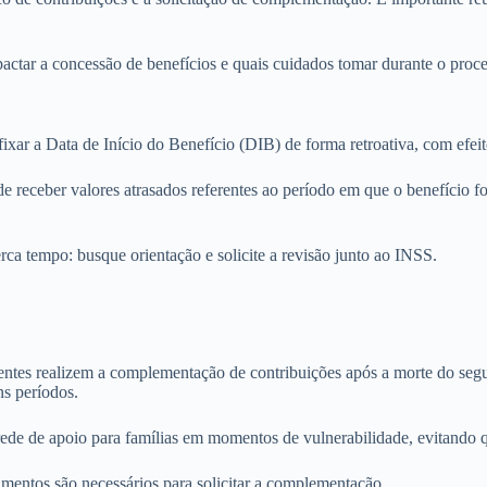
ctar a concessão de benefícios e quais cuidados tomar durante o proce
xar a Data de Início do Benefício (DIB) de forma retroativa, com efeit
de receber valores atrasados referentes ao período em que o benefício fo
rca tempo: busque orientação e solicite a revisão junto ao INSS.
es realizem a complementação de contribuições após a morte do segurad
s períodos.
ede de apoio para famílias em momentos de vulnerabilidade, evitando q
mentos são necessários para solicitar a complementação.