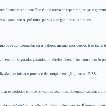
tos financeiros do benefício é uma forma de reparar injustiças e garan
a e quais são os próximos passos para garantir seus direitos.
mo pode complementar esses valores, mesmo anos depois. Isso inclui tra
mento do segurado, garantindo o direito a benefícios como pensão por 
alizada para iniciar o processo de complementação junto ao INSS.
icar os períodos em que os valores foram insuficientes e calcular a dif
 de contribuições e a solicitação de complementação. É importante reu