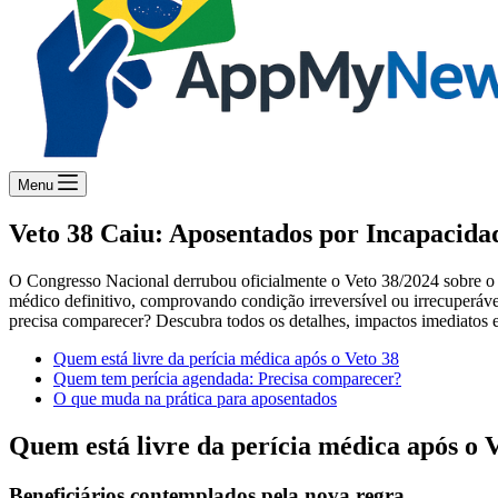
Menu
Veto 38 Caiu: Aposentados por Incapacida
O Congresso Nacional derrubou oficialmente o Veto 38/2024 sobre o 
médico definitivo, comprovando condição irreversível ou irrecuperável
precisa comparecer? Descubra todos os detalhes, impactos imediatos e
Quem está livre da perícia médica após o Veto 38
Quem tem perícia agendada: Precisa comparecer?
O que muda na prática para aposentados
Quem está livre da perícia médica após o 
Beneficiários contemplados pela nova regra