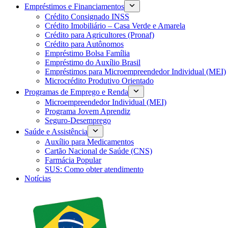
Empréstimos e Financiamentos
Crédito Consignado INSS
Crédito Imobiliário – Casa Verde e Amarela
Crédito para Agricultores (Pronaf)
Crédito para Autônomos
Empréstimo Bolsa Família
Empréstimo do Auxílio Brasil
Empréstimos para Microempreendedor Individual (MEI)
Microcrédito Produtivo Orientado
Programas de Emprego e Renda
Microempreendedor Individual (MEI)
Programa Jovem Aprendiz
Seguro-Desemprego
Saúde e Assistência
Auxílio para Medicamentos
Cartão Nacional de Saúde (CNS)
Farmácia Popular
SUS: Como obter atendimento
Notícias