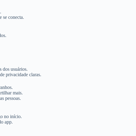
.
 se conecta.
dos.
s dos usuários.
de privacidade claras.
ranhos.
tilhar mais.
as pessoas.
o no início.
do app.