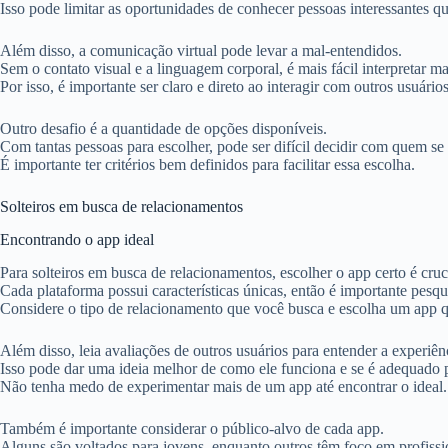
Isso pode limitar as oportunidades de conhecer pessoas interessantes qu
Além disso, a comunicação virtual pode levar a mal-entendidos.
Sem o contato visual e a linguagem corporal, é mais fácil interpretar m
Por isso, é importante ser claro e direto ao interagir com outros usuários
Outro desafio é a quantidade de opções disponíveis.
Com tantas pessoas para escolher, pode ser difícil decidir com quem se 
É importante ter critérios bem definidos para facilitar essa escolha.
Solteiros em busca de relacionamentos
Encontrando o app ideal
Para solteiros em busca de relacionamentos, escolher o app certo é cruc
Cada plataforma possui características únicas, então é importante pesqui
Considere o tipo de relacionamento que você busca e escolha um app q
Além disso, leia avaliações de outros usuários para entender a experiên
Isso pode dar uma ideia melhor de como ele funciona e se é adequado 
Não tenha medo de experimentar mais de um app até encontrar o ideal.
Também é importante considerar o público-alvo de cada app.
Alguns são voltados para jovens, enquanto outros têm foco em profissi