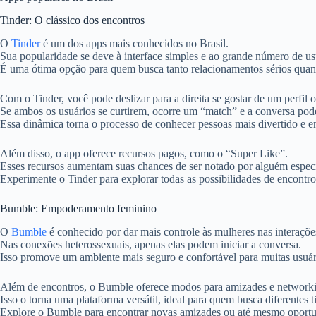
Tinder: O clássico dos encontros
O
Tinder
é um dos apps mais conhecidos no Brasil.
Sua popularidade se deve à interface simples e ao grande número de us
É uma ótima opção para quem busca tanto relacionamentos sérios quant
Com o Tinder, você pode deslizar para a direita se gostar de um perfil 
Se ambos os usuários se curtirem, ocorre um “match” e a conversa pod
Essa dinâmica torna o processo de conhecer pessoas mais divertido e e
Além disso, o app oferece recursos pagos, como o “Super Like”.
Esses recursos aumentam suas chances de ser notado por alguém especi
Experimente o Tinder para explorar todas as possibilidades de encontro
Bumble: Empoderamento feminino
O
Bumble
é conhecido por dar mais controle às mulheres nas interaçõe
Nas conexões heterossexuais, apenas elas podem iniciar a conversa.
Isso promove um ambiente mais seguro e confortável para muitas usuár
Além de encontros, o Bumble oferece modos para amizades e network
Isso o torna uma plataforma versátil, ideal para quem busca diferentes 
Explore o Bumble para encontrar novas amizades ou até mesmo oportun