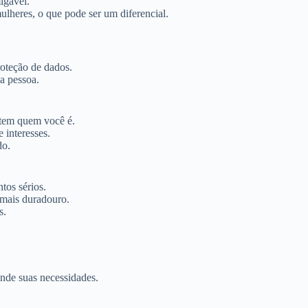
igável.
lheres, o que pode ser um diferencial.
roteção de dados.
a pessoa.
entem quem você é.
 interesses.
do.
tos sérios.
 mais duradouro.
s.
ende suas necessidades.