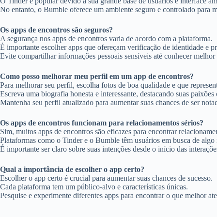
O Tinder é popular devido à sua grande base de usuários e interface am
No entanto, o Bumble oferece um ambiente seguro e controlado para mu
Os apps de encontros são seguros?
A segurança nos apps de encontros varia de acordo com a plataforma.
É importante escolher apps que ofereçam verificação de identidade e p
Evite compartilhar informações pessoais sensíveis até conhecer melhor 
Como posso melhorar meu perfil em um app de encontros?
Para melhorar seu perfil, escolha fotos de boa qualidade e que repres
Escreva uma biografia honesta e interessante, destacando suas paixões e
Mantenha seu perfil atualizado para aumentar suas chances de ser nota
Os apps de encontros funcionam para relacionamentos sérios?
Sim, muitos apps de encontros são eficazes para encontrar relacionamen
Plataformas como o Tinder e o Bumble têm usuários em busca de algo
É importante ser claro sobre suas intenções desde o início das interaçõe
Qual a importância de escolher o app certo?
Escolher o app certo é crucial para aumentar suas chances de sucesso.
Cada plataforma tem um público-alvo e características únicas.
Pesquise e experimente diferentes apps para encontrar o que melhor at