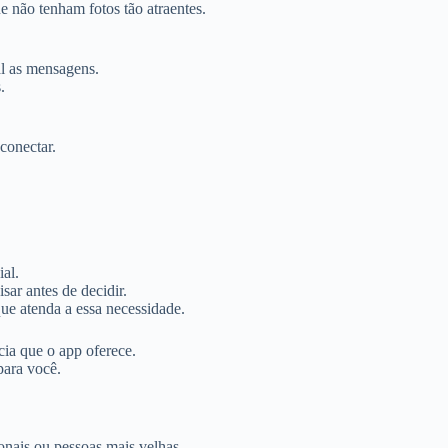
e não tenham fotos tão atraentes.
al as mensagens.
.
conectar.
ial.
sar antes de decidir.
ue atenda a essa necessidade.
cia que o app oferece.
para você.
onais ou pessoas mais velhas.