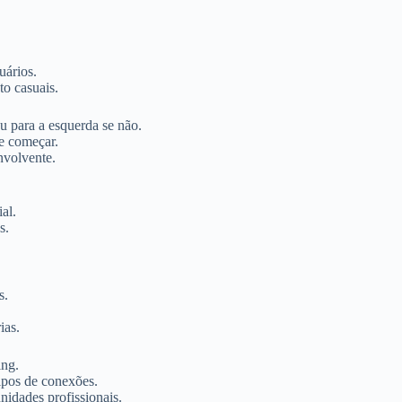
uários.
o casuais.
ou para a esquerda se não.
e começar.
nvolvente.
al.
s.
s.
ias.
ing.
tipos de conexões.
idades profissionais.