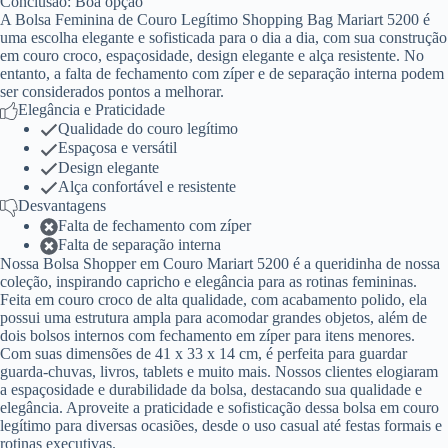
Conclusão: Boa opção
A Bolsa Feminina de Couro Legítimo Shopping Bag Mariart 5200 é
uma escolha elegante e sofisticada para o dia a dia, com sua construção
em couro croco, espaçosidade, design elegante e alça resistente. No
entanto, a falta de fechamento com zíper e de separação interna podem
ser considerados pontos a melhorar.
Elegância e Praticidade
Qualidade do couro legítimo
Espaçosa e versátil
Design elegante
Alça confortável e resistente
Desvantagens
Falta de fechamento com zíper
Falta de separação interna
Nossa Bolsa Shopper em Couro Mariart 5200 é a queridinha de nossa
coleção, inspirando capricho e elegância para as rotinas femininas.
Feita em couro croco de alta qualidade, com acabamento polido, ela
possui uma estrutura ampla para acomodar grandes objetos, além de
dois bolsos internos com fechamento em zíper para itens menores.
Com suas dimensões de 41 x 33 x 14 cm, é perfeita para guardar
guarda-chuvas, livros, tablets e muito mais. Nossos clientes elogiaram
a espaçosidade e durabilidade da bolsa, destacando sua qualidade e
elegância. Aproveite a praticidade e sofisticação dessa bolsa em couro
legítimo para diversas ocasiões, desde o uso casual até festas formais e
rotinas executivas.