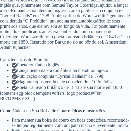
inglês que, juntamente com Samuel Taylor Coleridge, ajudou a lançar
a Era Romântica na literatura inglesa com a publicação conjunta de
“Lyrical Ballads” em 1798. A obra-prima de Wordsworth é geralmente
considerada “O Prelúdio”, um poema semiautobiográfico de seus
primeiros anos, que ele revisou ao longo da vida. Foi postumamente
intitulado e publicado, antes era conhecido como o poema de
Coleridge. Wordsworth foi o poeta Laureado britânico de 1843 até sua
morte em 1850. Ilustrado por Barge no rio ao pôr do sol, Amsterdam,
Adam Pijnacker.
Características do Produto
Poeta romântico inglês
Lançamento da era romântica na literatura inglesa
Publicação conjunta “Lyrical Ballads” de 1798
Magnum opus geralmente considerado “O Prelúdio
Poeta Laureado britânico de 1843 até sua morte em 1850
[content-egg-block template=offers_logo products=”br-
B07DPMZVXC”]
Como Cuidar da Sua Bolsa de Couro: Dicas e Instruções
Para manter sua bolsa de couro em boas condições, recomenda-
se limpar regularmente com um pano macio e levemente úmido
Evite expor a bolsa de couro à luz solar direta por longos