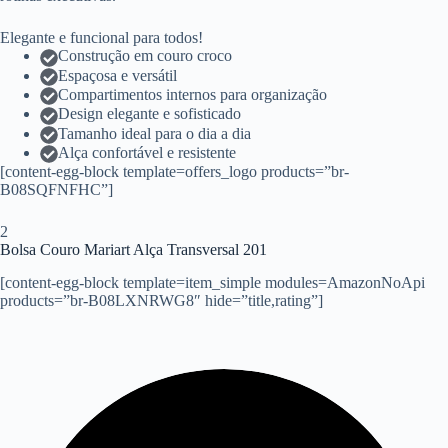
Elegante e funcional para todos!
Construção em couro croco
Espaçosa e versátil
Compartimentos internos para organização
Design elegante e sofisticado
Tamanho ideal para o dia a dia
Alça confortável e resistente
[content-egg-block template=offers_logo products=”br-
B08SQFNFHC”]
2
Bolsa Couro Mariart Alça Transversal 201
[content-egg-block template=item_simple modules=AmazonNoApi
products=”br-B08LXNRWG8″ hide=”title,rating”]