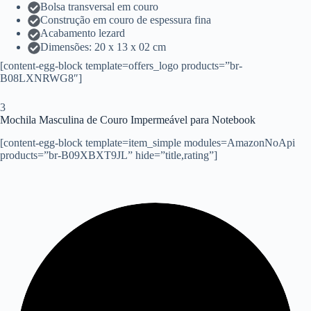
Bolsa transversal em couro
Construção em couro de espessura fina
Acabamento lezard
Dimensões: 20 x 13 x 02 cm
[content-egg-block template=offers_logo products=”br-
B08LXNRWG8″]
3
Mochila Masculina de Couro Impermeável para Notebook
[content-egg-block template=item_simple modules=AmazonNoApi
products=”br-B09XBXT9JL” hide=”title,rating”]