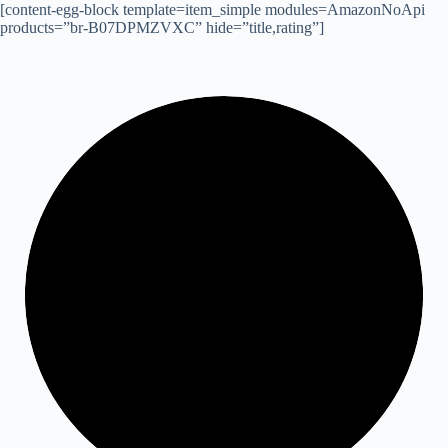
[content-egg-block template=item_simple modules=AmazonNoApi
products=”br-B07DPMZVXC” hide=”title,rating”]