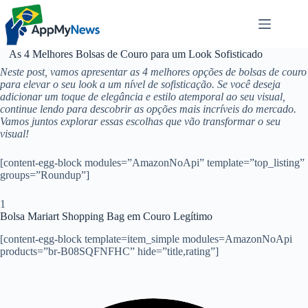
Pular
para
o
conteúdo
As 4 Melhores Bolsas de Couro para um Look Sofisticado
Neste post, vamos apresentar as 4 melhores opções de bolsas de couro
para elevar o seu look a um nível de sofisticação. Se você deseja
adicionar um toque de elegância e estilo atemporal ao seu visual,
continue lendo para descobrir as opções mais incríveis do mercado.
Vamos juntos explorar essas escolhas que vão transformar o seu
visual!
[content-egg-block modules=”AmazonNoApi” template=”top_listing”
groups=”Roundup”]
1
Bolsa Mariart Shopping Bag em Couro Legítimo
[content-egg-block template=item_simple modules=AmazonNoApi
products=”br-B08SQFNFHC” hide=”title,rating”]