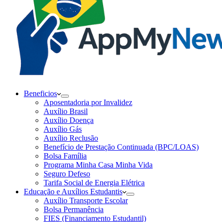
Beneficios
Aposentadoria por Invalidez
Auxílio Brasil
Auxílio Doença
Auxílio Gás
Auxílio Reclusão
Benefício de Prestação Continuada (BPC/LOAS)
Bolsa Família
Programa Minha Casa Minha Vida
Seguro Defeso
Tarifa Social de Energia Elétrica
Educação e Auxílios Estudantis
Auxílio Transporte Escolar
Bolsa Permanência
FIES (Financiamento Estudantil)