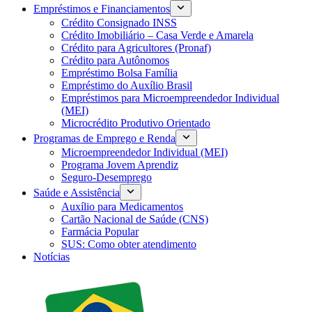
Empréstimos e Financiamentos
Crédito Consignado INSS
Crédito Imobiliário – Casa Verde e Amarela
Crédito para Agricultores (Pronaf)
Crédito para Autônomos
Empréstimo Bolsa Família
Empréstimo do Auxílio Brasil
Empréstimos para Microempreendedor Individual
(MEI)
Microcrédito Produtivo Orientado
Programas de Emprego e Renda
Microempreendedor Individual (MEI)
Programa Jovem Aprendiz
Seguro-Desemprego
Saúde e Assistência
Auxílio para Medicamentos
Cartão Nacional de Saúde (CNS)
Farmácia Popular
SUS: Como obter atendimento
Notícias