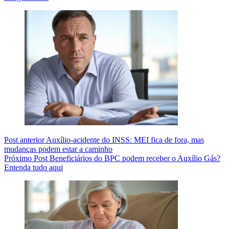
Post
anterior
Auxílio-acidente do INSS: MEI fica de fora, mas
mudanças podem estar a caminho
Próximo
Post
Beneficiários do BPC podem receber o Auxílio Gás?
Entenda tudo aqui