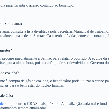
ia para garantir o acesso contínuo ao benefício.
 em Sooretama?
a, consulte a lista divulgada pela Secretaria Municipal de Trabalho, A
cialmente na sede da Semtac. Caso tenha dúvidas, entre em contato pelo
anestes?
 procure imediatamente a Semtac para relatar o ocorrido. A equipe da se
ixe para a última hora, pois o cartão pode ser devolvido ao Governo do 
s de cozinha?
te à compra de gás de cozinha, o beneficiário pode utilizar o cartão pa
enciais para o bem-estar do núcleo familiar.
Vale Gás?
ico
ou procure o CRAS mais próximo. A atualização cadastral é fundam
informações sempre atualizadas.