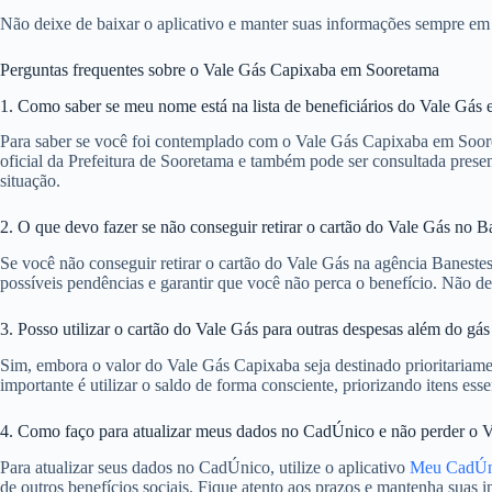
Não deixe de baixar o aplicativo e manter suas informações sempre em d
Perguntas frequentes sobre o Vale Gás Capixaba em Sooretama
1. Como saber se meu nome está na lista de beneficiários do Vale Gás
Para saber se você foi contemplado com o Vale Gás Capixaba em Sooretam
oficial da Prefeitura de Sooretama e também pode ser consultada presen
situação.
2. O que devo fazer se não conseguir retirar o cartão do Vale Gás no B
Se você não conseguir retirar o cartão do Vale Gás na agência Banestes,
possíveis pendências e garantir que você não perca o benefício. Não de
3. Posso utilizar o cartão do Vale Gás para outras despesas além do gá
Sim, embora o valor do Vale Gás Capixaba seja destinado prioritariamen
importante é utilizar o saldo de forma consciente, priorizando itens ess
4. Como faço para atualizar meus dados no CadÚnico e não perder o 
Para atualizar seus dados no CadÚnico, utilize o aplicativo
Meu CadÚn
de outros benefícios sociais. Fique atento aos prazos e mantenha suas 