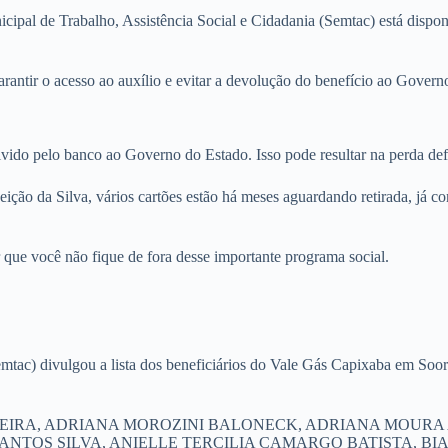
ipal de Trabalho, Assistência Social e Cidadania (Semtac) está dispon
arantir o acesso ao auxílio e evitar a devolução do benefício ao Govern
olvido pelo banco ao Governo do Estado. Isso pode resultar na perda def
ição da Silva, vários cartões estão há meses aguardando retirada, já c
ir que você não fique de fora desse importante programa social.
emtac) divulgou a lista dos beneficiários do Vale Gás Capixaba em Soor
ILVA FERREIRA, ADRIANA MOROZINI BALONECK, ADRIANA M
NTOS SILVA, ANIELLE TERCILIA CAMARGO BATISTA, BIA