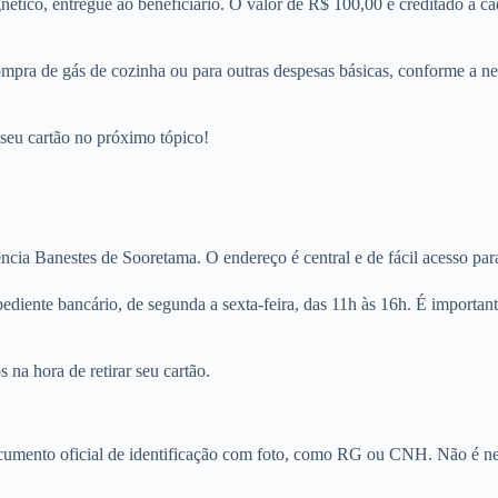
tico, entregue ao beneficiário. O valor de R$ 100,00 é creditado a ca
mpra de gás de cozinha ou para outras despesas básicas, conforme a nec
 seu cartão no próximo tópico!
ncia Banestes de Sooretama. O endereço é central e de fácil acesso para
pediente bancário, de segunda a sexta-feira, das 11h às 16h. É importa
na hora de retirar seu cartão.
 documento oficial de identificação com foto, como RG ou CNH. Não é n