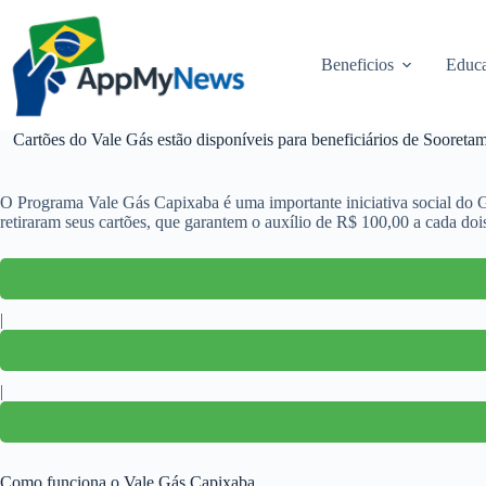
Pular
para
o
Beneficios
Educa
conteúdo
Cartões do Vale Gás estão disponíveis para beneficiários de Sooretama
O Programa Vale Gás Capixaba é uma importante iniciativa social do G
retiraram seus cartões, que garantem o auxílio de R$ 100,00 a cada dois
|
|
Como funciona o Vale Gás Capixaba