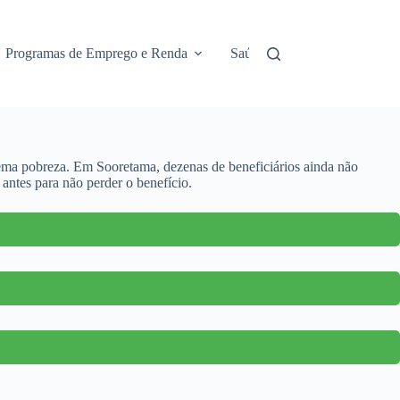
Programas de Emprego e Renda
Saúde e Assistência
No
rema pobreza. Em Sooretama, dezenas de beneficiários ainda não
 antes para não perder o benefício.