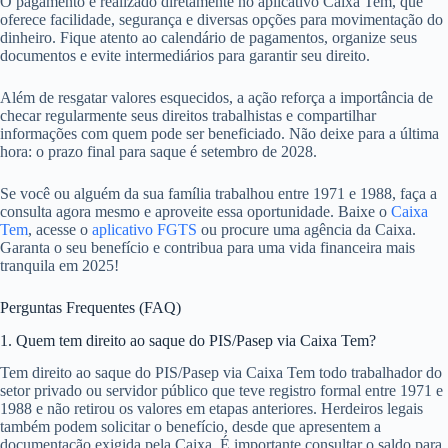
O pagamento é realizado diretamente no aplicativo Caixa Tem, que
oferece facilidade, segurança e diversas opções para movimentação do
dinheiro. Fique atento ao calendário de pagamentos, organize seus
documentos e evite intermediários para garantir seu direito.
Além de resgatar valores esquecidos, a ação reforça a importância de
checar regularmente seus direitos trabalhistas e compartilhar
informações com quem pode ser beneficiado. Não deixe para a última
hora: o prazo final para saque é setembro de 2028.
Se você ou alguém da sua família trabalhou entre 1971 e 1988, faça a
consulta agora mesmo e aproveite essa oportunidade. Baixe o
Caixa
Tem
, acesse o
aplicativo FGTS
ou procure uma agência da Caixa.
Garanta o seu benefício e contribua para uma vida financeira mais
tranquila em 2025!
Perguntas Frequentes (FAQ)
1. Quem tem direito ao saque do PIS/Pasep via Caixa Tem?
Tem direito ao saque do PIS/Pasep via Caixa Tem todo trabalhador do
setor privado ou servidor público que teve registro formal entre 1971 e
1988 e não retirou os valores em etapas anteriores. Herdeiros legais
também podem solicitar o benefício, desde que apresentem a
documentação exigida pela Caixa. É importante consultar o saldo para