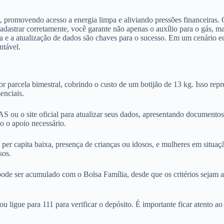
s, promovendo acesso a energia limpa e aliviando pressões financeiras.
cadastrar corretamente, você garante não apenas o auxílio para o gás, 
 e a atualização de dados são chaves para o sucesso. Em um cenário ec
ntável.
 parcela bimestral, cobrindo o custo de um botijão de 13 kg. Isso repre
enciais.
 ou o site oficial para atualizar seus dados, apresentando documentos
do o apoio necessário.
er capita baixa, presença de crianças ou idosos, e mulheres em situaçã
sos.
ode ser acumulado com o Bolsa Família, desde que os critérios sejam a
 ligue para 111 para verificar o depósito. É importante ficar atento a