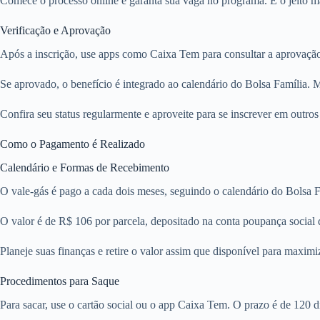
Comece o processo online e garanta sua vaga no programa. É o jeito ma
Verificação e Aprovação
Após a inscrição, use apps como Caixa Tem para consultar a aprovação
Se aprovado, o benefício é integrado ao calendário do Bolsa Família
Confira seu status regularmente e aproveite para se inscrever em outro
Como o Pagamento é Realizado
Calendário e Formas de Recebimento
O vale-gás é pago a cada dois meses, seguindo o calendário do Bolsa F
O valor é de R$ 106 por parcela, depositado na conta poupança social d
Planeje suas finanças e retire o valor assim que disponível para maximi
Procedimentos para Saque
Para sacar, use o cartão social ou o app Caixa Tem. O prazo é de 120 di