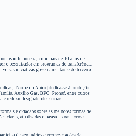
 e inclusão financeira, com mais de 10 anos de
ltor e pesquisador em programas de transferência
iversas iniciativas governamentais e do terceiro
úblicas, [Nome do Autor] dedica-se à produção
amília, Auxílio Gás, BPC, Pronaf, entre outros,
 e reduzir desigualdades sociais.
nformais e cidadãos sobre as melhores formas de
ões claras, atualizadas e baseadas nas normas
participa de seminários e promove ações de