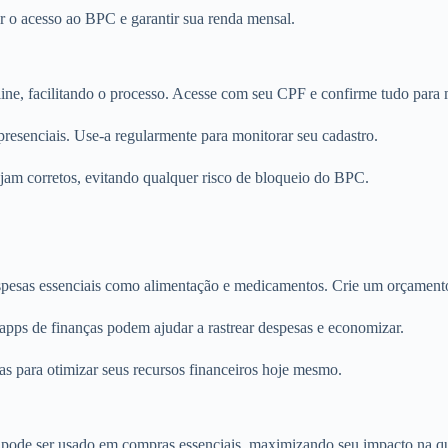
r o acesso ao BPC e garantir sua renda mensal.
nline, facilitando o processo. Acesse com seu CPF e confirme tudo par
 presenciais. Use-a regularmente para monitorar seu cadastro.
jam corretos, evitando qualquer risco de bloqueio do BPC.
esas essenciais como alimentação e medicamentos. Crie um orçamento 
 apps de finanças podem ajudar a rastrear despesas e economizar.
 para otimizar seus recursos financeiros hoje mesmo.
ode ser usado em compras essenciais, maximizando seu impacto na qu