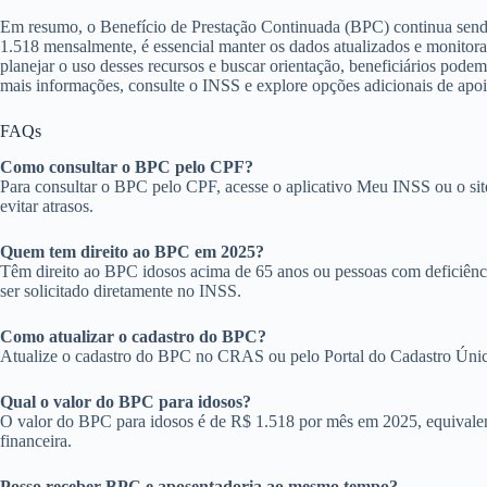
Em resumo, o Benefício de Prestação Continuada (BPC) continua sendo 
1.518 mensalmente, é essencial manter os dados atualizados e monitora
planejar o uso desses recursos e buscar orientação, beneficiários pod
mais informações, consulte o INSS e explore opções adicionais de apo
FAQs
Como consultar o BPC pelo CPF?
Para consultar o BPC pelo CPF, acesse o aplicativo Meu INSS ou o site o
evitar atrasos.
Quem tem direito ao BPC em 2025?
Têm direito ao BPC idosos acima de 65 anos ou pessoas com deficiência 
ser solicitado diretamente no INSS.
Como atualizar o cadastro do BPC?
Atualize o cadastro do BPC no CRAS ou pelo Portal do Cadastro Único
Qual o valor do BPC para idosos?
O valor do BPC para idosos é de R$ 1.518 por mês em 2025, equivalen
financeira.
Posso receber BPC e aposentadoria ao mesmo tempo?