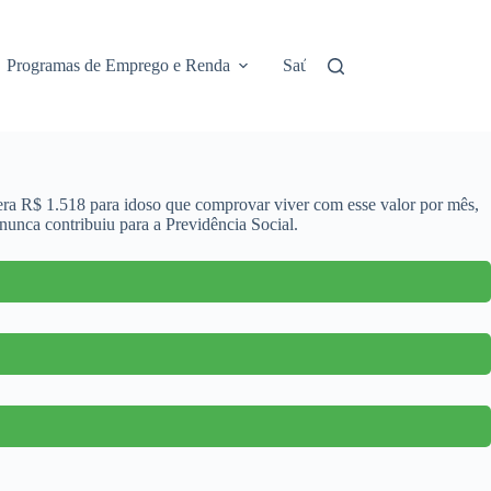
Programas de Emprego e Renda
Saúde e Assistência
No
bera R$ 1.518 para idoso que comprovar viver com esse valor por mês,
unca contribuiu para a Previdência Social.