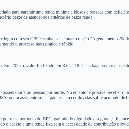
riado para garantir uma renda mínima a idosos e pessoas com deficiênci
ário deixe de atender aos critérios de baixa renda.
azer login com seu CPF e senha, selecionar a opção “Agendamentos/Solic
rnando o processo mais prático e rápido.
o. Em 2025, o valor foi fixado em R$ 1.518. Caso haja novo reajuste d
sentadoria ou pensão por morte. No entanto, é possível receber outros
NSS ou um assistente social para esclarecer dúvidas sobre acúmulo de b
 por mês, por meio do BPC, garantindo dignidade e segurança financei
ndo o acesso a uma renda fixa sem a necessidade de contribuição previd