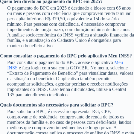
Quem tem direito ao pagamento do BPC em 2025?
O pagamento do BPC em 2025 é destinado a idosos com 65 anos
ou mais e pessoas com deficiência que comprovem renda familiar
per capita inferior a R$ 379,50, equivalente a 1/4 do salário
mínimo. Para pessoas com deficiência, é necessário comprovar
impedimentos de longo prazo, com duração mínima de dois anos.
A análise socioeconômica do INSS verifica a situação financeira da
família, e a atualização do Cadastro Único é obrigatória para
manter o benefício ativo.
Como consultar o pagamento do BPC pelo aplicativo Meu INSS?
Para consultar o pagamento do BPC, acesse o aplicativo
Meu
INSS
e faça login com sua conta GOV.BR. No menu, selecione
“Extrato de Pagamento de Benefício” para visualizar datas, valores
e a situação do benefício. O aplicativo também permite
acompanhar solicitações, agendar perícias e receber notificações
importantes do INSS. Caso tenha dificuldades, utilize a Central
135 para atendimento telefônico.
Quais documentos são necessários para solicitar o BPC?
Para solicitar o BPC, é necessário apresentar RG, CPF,
comprovante de residência, comprovante de renda de todos os
membros da família e, no caso de pessoas com deficiência, laudos
médicos que comprovem impedimentos de longo prazo. A
documentação correta agiliza o processo de análise do INSS e evita