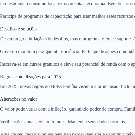
Isso estimula o consumo local e movimenta a economia. Beneficiários re
Participe de programas de capacitação para usar melhor esses recursos e
Desafios e soluções
Desemprego e inflação são desafios, mas o programa oferece suporte. A
Governo monitora para garantir eficiência. Participe de ações comunitár
Inscreva-se em cursos gratuitos e eleve seu potencial de renda com o a
Regras e atualizações para 2025
Em 2025, novas regras do Bolsa Família visam maior inclusão. Inclui a
Alterações no valor
O valor pode variar com a inflação, garantindo poder de compra. Fam
Verificações anuais evitam fraudes. Mantenha seus dados corretos.
Atualize seu cadastro online para não perder reajustes e garantir o máx