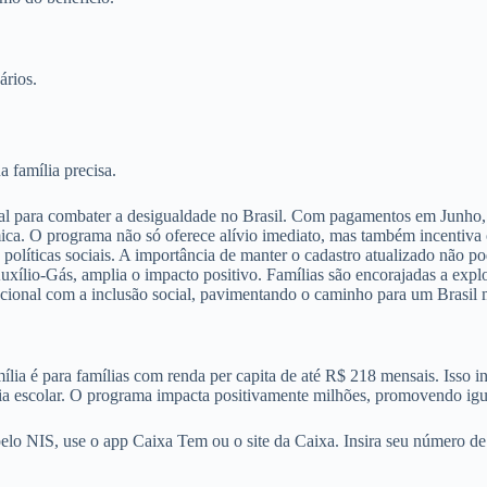
rios.
a família precisa.
al para combater a desigualdade no Brasil. Com pagamentos em Junho, 
ca. O programa não só oferece alívio imediato, mas também incentiva o
 políticas sociais. A importância de manter o cadastro atualizado não p
Auxílio-Gás, amplia o impacto positivo. Famílias são encorajadas a expl
cional com a inclusão social, pavimentando o caminho para um Brasil m
lia é para famílias com renda per capita de até R$ 218 mensais. Isso i
a escolar. O programa impacta positivamente milhões, promovendo igua
lo NIS, use o app Caixa Tem ou o site da Caixa. Insira seu número de 