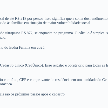
ensal de até R$ 218 por pessoa. Isso significa que a soma dos rendimen
onado às famílias em situação de maior vulnerabilidade social.
não ultrapassa R$ 872, se enquadra no programa. O cálculo é simples: 
ício.
nto do Bolsa Família em 2025.
o Cadastro Único (CadÚnico). Esse registro é obrigatório para todas as 
cação com foto, CPF e comprovante de residência em uma unidade do Ce
tomática.
is são os próximos passos após o cadastro.