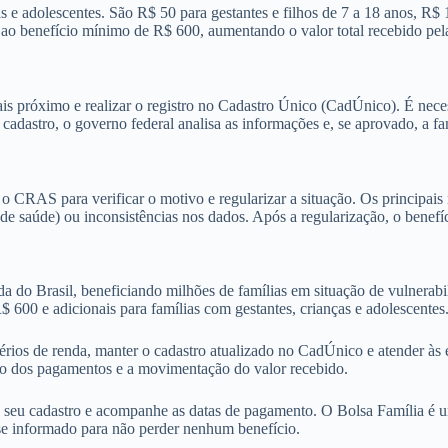
s e adolescentes. São R$ 50 para gestantes e filhos de 7 a 18 anos, R$ 
 ao benefício mínimo de R$ 600, aumentando o valor total recebido pela
ais próximo e realizar o registro no Cadastro Único (CadÚnico). É nec
dastro, o governo federal analisa as informações e, se aprovado, a fam
 o CRAS para verificar o motivo e regularizar a situação. Os principais
e saúde) ou inconsistências nos dados. Após a regularização, o benefíc
da do Brasil, beneficiando milhões de famílias em situação de vulnera
600 e adicionais para famílias com gestantes, crianças e adolescentes
itérios de renda, manter o cadastro atualizado no CadÚnico e atender à
o dos pagamentos e a movimentação do valor recebido.
 seu cadastro e acompanhe as datas de pagamento. O Bolsa Família é u
-se informado para não perder nenhum benefício.