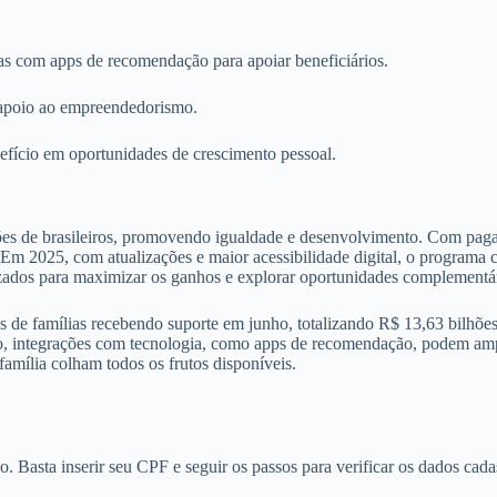
as com apps de recomendação para apoiar beneficiários.
e apoio ao empreendedorismo.
nefício em oportunidades de crescimento pessoal.
ões de brasileiros, promovendo igualdade e desenvolvimento. Com pagam
Em 2025, com atualizações e maior acessibilidade digital, o programa 
izados para maximizar os ganhos e explorar oportunidades complementár
de famílias recebendo suporte em junho, totalizando R$ 13,63 bilhões.
o, integrações com tecnologia, como apps de recomendação, podem ampli
amília colham todos os frutos disponíveis.
Basta inserir seu CPF e seguir os passos para verificar os dados cadas