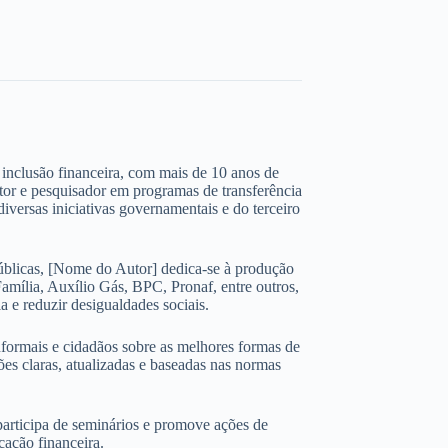
 e inclusão financeira, com mais de 10 anos de
ltor e pesquisador em programas de transferência
iversas iniciativas governamentais e do terceiro
úblicas, [Nome do Autor] dedica-se à produção
amília, Auxílio Gás, BPC, Pronaf, entre outros,
 e reduzir desigualdades sociais.
nformais e cidadãos sobre as melhores formas de
ões claras, atualizadas e baseadas nas normas
participa de seminários e promove ações de
cação financeira.