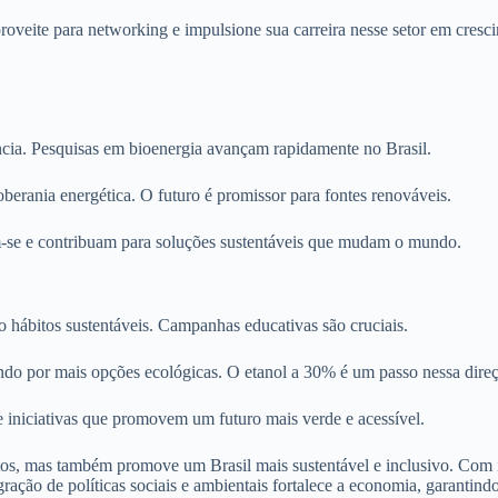
roveite para networking e impulsione sua carreira nesse setor em cresc
cia. Pesquisas em bioenergia avançam rapidamente no Brasil.
erania energética. O futuro é promissor para fontes renováveis.
m-se e contribuam para soluções sustentáveis que mudam o mundo.
o hábitos sustentáveis. Campanhas educativas são cruciais.
o por mais opções ecológicas. O etanol a 30% é um passo nessa direç
e iniciativas que promovem um futuro mais verde e acessível.
stos, mas também promove um Brasil mais sustentável e inclusivo. Co
ção de políticas sociais e ambientais fortalece a economia, garantindo