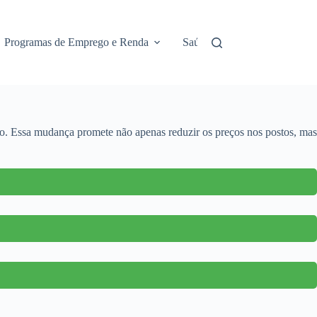
Programas de Emprego e Renda
Saúde e Assistência
No
to. Essa mudança promete não apenas reduzir os preços nos postos, mas