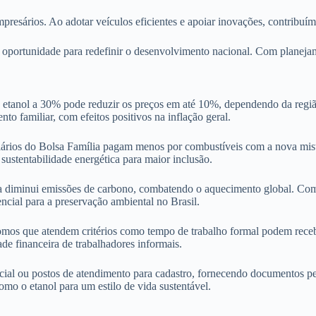
presários. Ao adotar veículos eficientes e apoiar inovações, contribuí
portunidade para redefinir o desenvolvimento nacional. Com planejament
etanol a 30% pode reduzir os preços em até 10%, dependendo da região e
o familiar, com efeitos positivos na inflação geral.
ários do Bolsa Família pagam menos por combustíveis com a nova mist
sustentabilidade energética para maior inclusão.
 diminui emissões de carbono, combatendo o aquecimento global. Como 
ncial para a preservação ambiental no Brasil.
mos que atendem critérios como tempo de trabalho formal podem receber
ade financeira de trabalhadores informais.
icial ou postos de atendimento para cadastro, fornecendo documentos 
como o etanol para um estilo de vida sustentável.