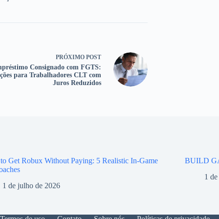
PRÓXIMO
POST
préstimo Consignado com FGTS:
ções para Trabalhadores CLT com
Juros Reduzidos
o Get Robux Without Paying: 5 Realistic In-Game
BUILD G
oaches
1 de
1 de julho de 2026
Termos de uso
Contato
Sobre nós
Políticas de privacidade