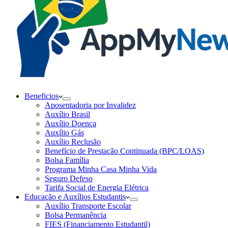
Beneficios
Aposentadoria por Invalidez
Auxílio Brasil
Auxílio Doença
Auxílio Gás
Auxílio Reclusão
Benefício de Prestação Continuada (BPC/LOAS)
Bolsa Família
Programa Minha Casa Minha Vida
Seguro Defeso
Tarifa Social de Energia Elétrica
Educação e Auxílios Estudantis
Auxílio Transporte Escolar
Bolsa Permanência
FIES (Financiamento Estudantil)