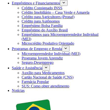
Empréstimos e Financiamentos
Crédito Consignado INSS
Crédito Imobiliário – Casa Verde e Amarela
Crédito para Agricultores (Pronaf)
Crédito para Autônomos
Empréstimo Bolsa Família
Empréstimo do Auxílio Brasil
Empréstimos para Microempreendedor Individual
(MEI)
Microcrédito Produtivo Orientado
Programas de Emprego e Renda
Microempreendedor Individual (MEI)
Programa Jovem Aprendiz
Seguro-Desemprego
Saúde e Assistência
Auxílio para Medicamentos
Cartão Nacional de Saúde (CNS)
Farmácia Popular
SUS: Como obter atendimento
Notícias