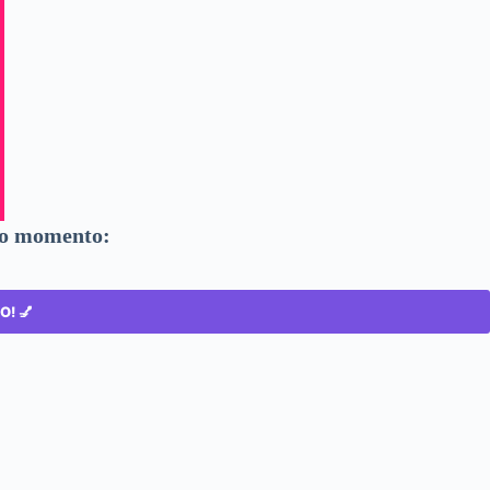
do momento:
! 💅