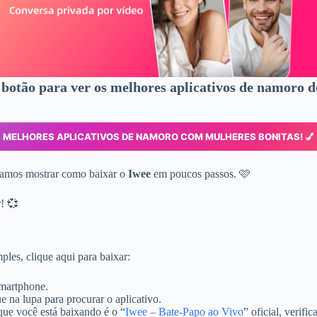
 botão para ver os melhores aplicativos de namoro
MELHORES APLICATIVOS DE NAMORO COM MULHERES BONITAS! 💅
vamos mostrar como baixar o
Iwee
em poucos passos. 🩷
! 💞
ples, clique aqui para baixar:
smartphone.
ue na lupa para procurar o aplicativo.
que você está baixando é o “
Iwee – Bate-Papo ao Vivo
” oficial, verif