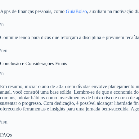
Apps de finanças pessoais, como
GuiaBolso
, auxiliam na motivação di
\n
Continue lendo para dicas que reforçam a disciplina e previnem recaída
\n\n
Conclusão e Considerações Finais
\n
Em resumo, iniciar o ano de 2025 sem dívidas envolve planejamento inic
anual, você constrói uma base sólida. Lembre-se de que a economia dom
comuns, adotar hábitos como investimentos de baixo risco e o uso de 
sustentar o progresso. Com dedicação, é possível alcançar liberdade fin
oferecendo ferramentas e insights para uma jornada bem-sucedida. Agor
\n\n
FAQs