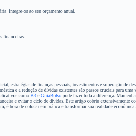
ária. Integre-os ao seu orçamento anual.
s financeiras.
ial, estratégias de finanças pessoais, investimentos e superação de de
éstica e a redução de dívidas existentes são passos cruciais para uma 
aplicativos como
B3
e
GuiaBolso
pode fazer toda a diferença. Mantenha-
anceira e evitar o ciclo de dívidas. Este artigo cobriu extensivamente c
a, é hora de colocar em prática e transformar sua realidade econômica.