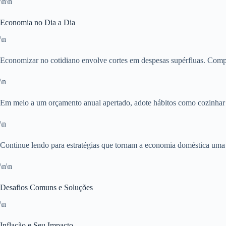
\n\n
Economia no Dia a Dia
\n
Economizar no cotidiano envolve cortes em despesas supérfluas. Compre
\n
Em meio a um orçamento anual apertado, adote hábitos como cozinhar e
\n
Continue lendo para estratégias que tornam a economia doméstica uma ro
\n\n
Desafios Comuns e Soluções
\n
Inflação e Seu Impacto