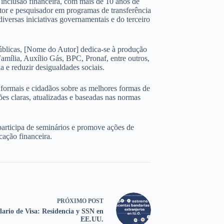
 e inclusão financeira, com mais de 10 anos de
ltor e pesquisador em programas de transferência
iversas iniciativas governamentais e do terceiro
úblicas, [Nome do Autor] dedica-se à produção
amília, Auxílio Gás, BPC, Pronaf, entre outros,
 e reduzir desigualdades sociais.
nformais e cidadãos sobre as melhores formas de
ões claras, atualizadas e baseadas nas normas
participa de seminários e promove ações de
cação financeira.
PRÓXIMO
POST
ario de Visa: Residencia y SSN en
EE.UU.