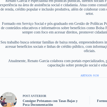
Renato Garcia é especialista em políticas públicas, direitos sociais
experiência na área de assistência social e cidadania. Atua como consu
de renda, crédito popular e inclusão produtiva, além de colaborar com d
setor.
Formado em Serviço Social e pós-graduado em Gestão de Políticas P
de conteúdos educativos e informativos sobre benefícios como Bolsa F
sempre com foco em acessar direitos, promover cidadania
Seu trabalho busca orientar famílias de baixa renda, empreendedores i
acessar benefícios sociais e linhas de crédito público, com informaç
oficiais.
Atualmente, Renato Garcia colabora com portais especializados, 
capacitação sobre proteção social e edu
ARTIGOS: 9130
POST
ANTERIOR
Consigue Préstamos con Tasas Bajas y
Formul
Poca Documentación