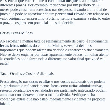
É essencial que você calcule o
custo total dos juros
ao considerar
diferentes prazos. Por exemplo, refinanciar por um período de 60
meses pode causar um acréscimo nas despesas, levando a um total de
juros que pode se aproximar de um
percentual elevado
em relação ao
valor original do empréstimo. Portanto, sempre examine a relação entre
o prazo e os juros em potencial antes de decidir.
Ler as Letras Miúdas
Ao escolher a melhor taxa de refinanciamento de carro, é fundamental
ler as letras miúdas
do contrato. Muitas vezes, há detalhes
importantes que podem afetar sua decisão e encarecer o financiamento.
Não se deixe enganar por taxas aparentemente baixas; um olhar atento
às condições pode fazer toda a diferença no valor final que você vai
pagar.
Taxas Ocultas e Custos Adicionais
Preste atenção nas
taxas ocultas
e nos custos adicionais que podem
surjir durante o refinanciamento. Itens como tarifas administrativas,
seguros obrigatórios e penalidades por pagamento antecipado podem
aumentar consideravelmente o total da dívida. Verifique se há
cobranças extras que não estão imediatamente evidentes na proposta
inicial.