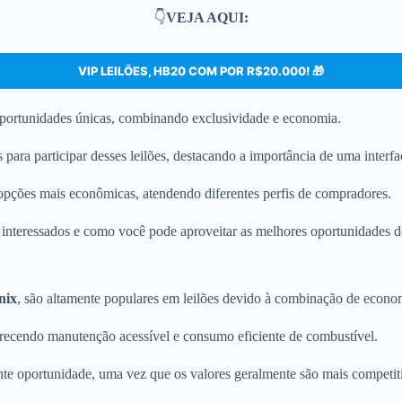
👇
VEJA AQUI:
VIP LEILÕES, HB20 COM POR R$20.000! 🎁
portunidades únicas, combinando exclusividade e economia.
ara participar desses leilões, destacando a importância de uma interface
pções mais econômicas, atendendo diferentes perfis de compradores.
s interessados e como você pode aproveitar as melhores oportunidades 
nix
, são altamente populares em leilões devido à combinação de econo
erecendo manutenção acessível e consumo eficiente de combustível.
nte oportunidade, uma vez que os valores geralmente são mais competi