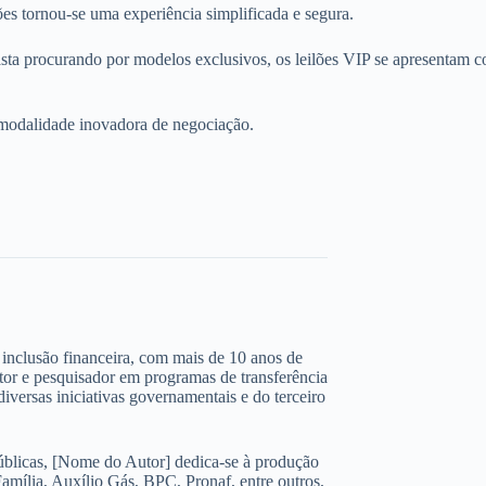
lões tornou-se uma experiência simplificada e segura.
ta procurando por modelos exclusivos, os leilões VIP se apresentam c
 modalidade inovadora de negociação.
 e inclusão financeira, com mais de 10 anos de
ltor e pesquisador em programas de transferência
iversas iniciativas governamentais e do terceiro
úblicas, [Nome do Autor] dedica-se à produção
amília, Auxílio Gás, BPC, Pronaf, entre outros,