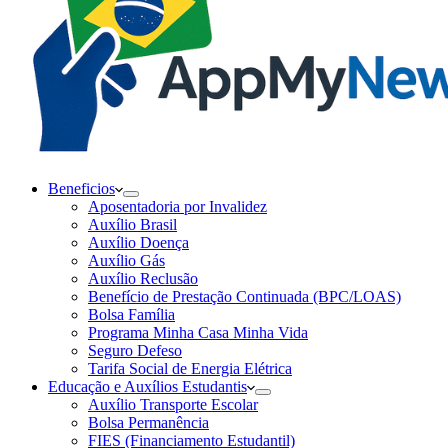
Beneficios
Aposentadoria por Invalidez
Auxílio Brasil
Auxílio Doença
Auxílio Gás
Auxílio Reclusão
Benefício de Prestação Continuada (BPC/LOAS)
Bolsa Família
Programa Minha Casa Minha Vida
Seguro Defeso
Tarifa Social de Energia Elétrica
Educação e Auxílios Estudantis
Auxílio Transporte Escolar
Bolsa Permanência
FIES (Financiamento Estudantil)