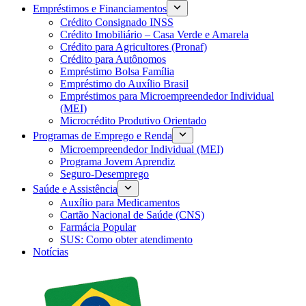
Empréstimos e Financiamentos
Crédito Consignado INSS
Crédito Imobiliário – Casa Verde e Amarela
Crédito para Agricultores (Pronaf)
Crédito para Autônomos
Empréstimo Bolsa Família
Empréstimo do Auxílio Brasil
Empréstimos para Microempreendedor Individual
(MEI)
Microcrédito Produtivo Orientado
Programas de Emprego e Renda
Microempreendedor Individual (MEI)
Programa Jovem Aprendiz
Seguro-Desemprego
Saúde e Assistência
Auxílio para Medicamentos
Cartão Nacional de Saúde (CNS)
Farmácia Popular
SUS: Como obter atendimento
Notícias