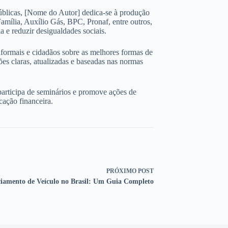
úblicas, [Nome do Autor] dedica-se à produção
amília, Auxílio Gás, BPC, Pronaf, entre outros,
 e reduzir desigualdades sociais.
nformais e cidadãos sobre as melhores formas de
ões claras, atualizadas e baseadas nas normas
participa de seminários e promove ações de
cação financeira.
PRÓXIMO
POST
ciamento de Veículo no Brasil: Um Guia Completo