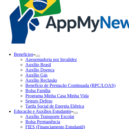
Beneficios
Aposentadoria por Invalidez
Auxílio Brasil
Auxílio Doença
Auxílio Gás
Auxílio Reclusão
Benefício de Prestação Continuada (BPC/LOAS)
Bolsa Família
Programa Minha Casa Minha Vida
Seguro Defeso
Tarifa Social de Energia Elétrica
Educação e Auxílios Estudantis
Auxílio Transporte Escolar
Bolsa Permanência
FIES (Financiamento Estudantil)