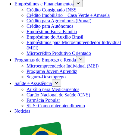
Empréstimos e Financiamentos
Crédito Consignado INSS
Crédito Imobiliário – Casa Verde e Amarela
Crédito para Agricultores (Pronaf)
Crédito para Autônomos
Empréstimo Bolsa Família
Empréstimo do Auxílio Brasil
Empréstimos para Microempreendedor Individual
(MEI)
Microcrédito Produtivo Orientado
Programas de Emprego e Renda
Microempreendedor Individual (MEI)
Programa Jovem Aprendiz
Seguro-Desemprego
Saúde e Assistência
Auxílio para Medicamentos
Cartão Nacional de Saúde (CNS)
Farmácia Popular
SUS: Como obter atendimento
Notícias