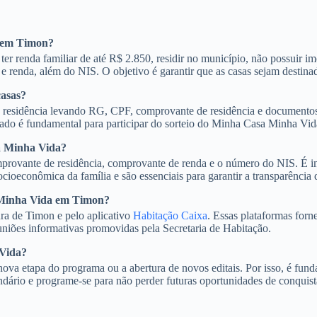
a em Timon?
r renda familiar de até R$ 2.850, residir no município, não possuir im
enda, além do NIS. O objetivo é garantir que as casas sejam destinadas
casas?
residência levando RG, CPF, comprovante de residência e documentos de
ado é fundamental para participar do sorteio do Minha Casa Minha Vida
sa Minha Vida?
rovante de residência, comprovante de renda e o número do NIS. É im
ioeconômica da família e são essenciais para garantir a transparência 
 Minha Vida em Timon?
ra de Timon e pelo aplicativo
Habitação Caixa
. Essas plataformas forn
euniões informativas promovidas pela Secretaria de Habitação.
 Vida?
nova etapa do programa ou a abertura de novos editais. Por isso, é fund
dário e programe-se para não perder futuras oportunidades de conquis