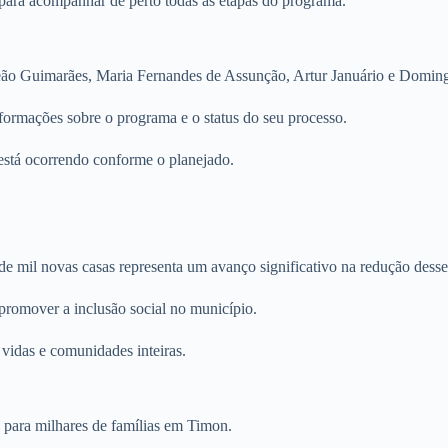
s para acompanhar de perto todas as etapas do programa.
o Guimarães, Maria Fernandes de Assunção, Artur Januário e Domingos
formações sobre o programa e o status do seu processo.
 está ocorrendo conforme o planejado.
 de mil novas casas representa um avanço significativo na redução dess
 promover a inclusão social no município.
idas e comunidades inteiras.
e para milhares de famílias em Timon.