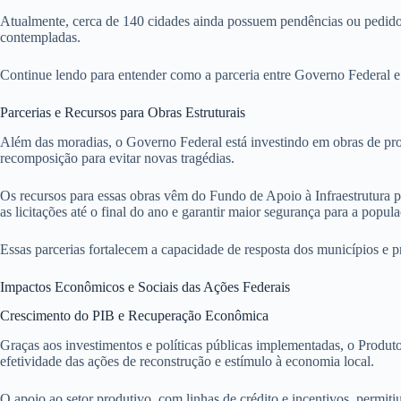
Atualmente, cerca de 140 cidades ainda possuem pendências ou pedidos 
contempladas.
Continue lendo para entender como a parceria entre Governo Federal e 
Parcerias e Recursos para Obras Estruturais
Além das moradias, o Governo Federal está investindo em obras de pr
recomposição para evitar novas tragédias.
Os recursos para essas obras vêm do Fundo de Apoio à Infraestrutura
as licitações até o final do ano e garantir maior segurança para a popul
Essas parcerias fortalecem a capacidade de resposta dos municípios e 
Impactos Econômicos e Sociais das Ações Federais
Crescimento do PIB e Recuperação Econômica
Graças aos investimentos e políticas públicas implementadas, o Produ
efetividade das ações de reconstrução e estímulo à economia local.
O apoio ao setor produtivo, com linhas de crédito e incentivos, permiti