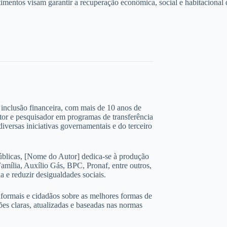
estimentos visam garantir a recuperação econômica, social e habitaciona
 e inclusão financeira, com mais de 10 anos de
ltor e pesquisador em programas de transferência
iversas iniciativas governamentais e do terceiro
úblicas, [Nome do Autor] dedica-se à produção
amília, Auxílio Gás, BPC, Pronaf, entre outros,
 e reduzir desigualdades sociais.
nformais e cidadãos sobre as melhores formas de
ões claras, atualizadas e baseadas nas normas