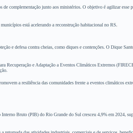
de complementação junto aos ministérios. O objetivo é agilizar esse pr
municípios está acelerando a reconstrução habitacional no RS.
oteção e defesa contra cheias, como diques e contenções. O Dique San
 para Recuperação e Adaptação a Eventos Climáticos Extremos (FIRECE)
ação.
promovem a resiliência das comunidades frente a eventos climáticos ext
to Interno Bruto (PIB) do Rio Grande do Sul cresceu 4,9% em 2024, su
u a retomada das atividades industriais, comerciais e de serviços, benef