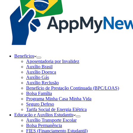
Beneficios
Aposentadoria por Invalidez
Auxílio Brasil
Auxílio Doença
Auxílio Gás
Auxílio Reclusão
Benefício de Prestação Continuada (BPC/LOAS)
Bolsa Família
Programa Minha Casa Minha Vida
Seguro Defeso
Tarifa Social de Energia Elétrica
Educação e Auxílios Estudantis
Auxílio Transporte Escolar
Bolsa Permanência
FIES (Financiamento Estudantil)