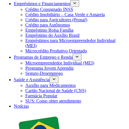
Empréstimos e Financiamentos
Crédito Consignado INSS
Crédito Imobiliário – Casa Verde e Amarela
Crédito para Agricultores (Pronaf)
Crédito para Autônomos
Empréstimo Bolsa Família
Empréstimo do Auxílio Brasil
Empréstimos para Microempreendedor Individual
(MEI)
Microcrédito Produtivo Orientado
Programas de Emprego e Renda
Microempreendedor Individual (MEI)
Programa Jovem Aprendiz
Seguro-Desemprego
Saúde e Assistência
Auxílio para Medicamentos
Cartão Nacional de Saúde (CNS)
Farmácia Popular
SUS: Como obter atendimento
Notícias