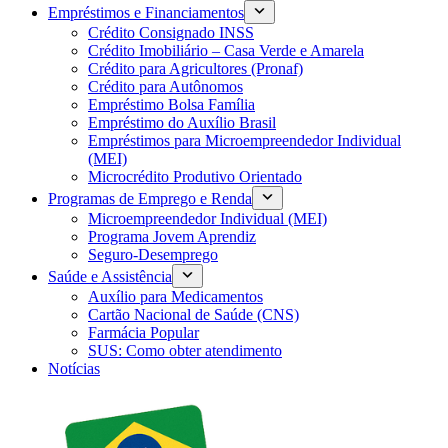
Empréstimos e Financiamentos
Crédito Consignado INSS
Crédito Imobiliário – Casa Verde e Amarela
Crédito para Agricultores (Pronaf)
Crédito para Autônomos
Empréstimo Bolsa Família
Empréstimo do Auxílio Brasil
Empréstimos para Microempreendedor Individual
(MEI)
Microcrédito Produtivo Orientado
Programas de Emprego e Renda
Microempreendedor Individual (MEI)
Programa Jovem Aprendiz
Seguro-Desemprego
Saúde e Assistência
Auxílio para Medicamentos
Cartão Nacional de Saúde (CNS)
Farmácia Popular
SUS: Como obter atendimento
Notícias