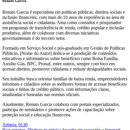
Renato Garcia
Renato Garcia é especialista em políticas públicas, direitos sociais e
inclusão financeira, com mais de 10 anos de experiência na área de
assistência social e cidadania. Atua como consultor e pesquisador
em programas de transferência de renda, crédito popular e inclusão
produtiva, além de colaborar com diversas iniciativas
governamentais e do terceiro setor.
Formado em Serviço Social e pós-graduado em Gestão de Políticas
Públicas, [Nome do Autor] dedica-se à produção de conteúdos
educativos e informativos sobre benefícios como Bolsa Família,
Auxílio Gás, BPC, Pronaf, entre outros, sempre com foco em
acessar direitos, promover cidadania e reduzir desigualdades sociais.
Seu trabalho busca orientar famílias de baixa renda, empreendedores
informais e cidadãos sobre as melhores formas de acessar benefícios
sociais e linhas de crédito público, com informações claras,
atualizadas e baseadas nas normas oficiais.
Atualmente, Renato Garcia colabora com portais especializados,
participa de seminários e promove ações de capacitação sobre
proteção social e educação financeira.
Artigos: 9130
Post
anterior
¡Disfruta tu música favorita sin conexión a Internet!