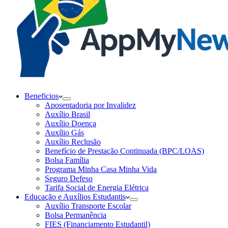
Beneficios
Aposentadoria por Invalidez
Auxílio Brasil
Auxílio Doença
Auxílio Gás
Auxílio Reclusão
Benefício de Prestação Continuada (BPC/LOAS)
Bolsa Família
Programa Minha Casa Minha Vida
Seguro Defeso
Tarifa Social de Energia Elétrica
Educação e Auxílios Estudantis
Auxílio Transporte Escolar
Bolsa Permanência
FIES (Financiamento Estudantil)