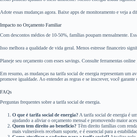
Adote essas mudanças agora. Baixe apps de monitoramento e veja a dif
Impacto no Orçamento Familiar
Com descontos médios de 10-50%, famílias poupam mensalmente. Esse
Isso melhora a qualidade de vida geral. Menos estresse financeiro signif
Planeje seu orçamento com esses savings. Consulte ferramentas online p
Em resumo, as mudanças na tarifa social de energia representam um avan
promove igualdade. Ao entender as regras e se inscrever, você garante 
FAQs
Perguntas frequentes sobre a tarifa social de energia.
O que é tarifa social de energia?
A tarifa social de energia é u
ajudando a aliviar o orçamento mensal e promovendo maior acessib
Quem tem direito ao benefício?
Têm direito famílias com renda
mais vulneráveis recebam suporte, e é essencial para a estabilid
Como atualizar o cadastro para a tarifa social?
Atualize pelo 