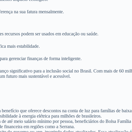
erença na sua fatura mensalmente.
s recursos podem ser usados em educação ou saúde.
ica mais estabilidade.
ara gerenciar finanças de forma inteligente.
ço significativo para a inclusão social no Brasil. Com mais de 60 milh
um futuro mais sustentável e acessível.
m benefício que oferece descontos na conta de luz para famílias de bai
ilidade à energia elétrica para milhões de brasileiros.
 de até meio salário mínimo por pessoa, beneficiários do Bolsa Famíli
ade financeira em regiões como a Serrana.
site do governo ou app, inserindo dados atualizados. Essa atualização é 