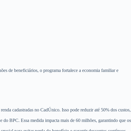
ões de beneficiários, o programa fortalece a economia familiar e
xa renda cadastradas no CadÚnico. Isso pode reduzir até 50% dos custos,
a e do BPC. Essa medida impacta mais de 60 milhões, garantindo que os
crucial para evitar perda do benefício e garantir descontos contínuos,