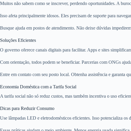
Muitos não sabem como se inscrever, perdendo oportunidades. A burocra
Isso afeta principalmente idosos. Eles precisam de suporte para navegar
Busque ajuda em postos de atendimento. Não deixe dúvidas impedirem
Soluções Eficientes
O governo oferece canais digitais para facilitar. Apps e sites simplifica
Com orientação, todos podem se beneficiar. Parcerias com ONGs ajud
Entre em contato com seu posto local. Obtenha assistência e garanta qu
Economia Doméstica com a Tarifa Social
A tarifa social não só reduz custos, mas também incentiva o uso eficie
Dicas para Reduzir Consumo
Use lâmpadas LED e eletrodomésticos eficientes. Isso potencializa os de
Essas práticas ajudam o meio ambiente. Menos energia usada significa