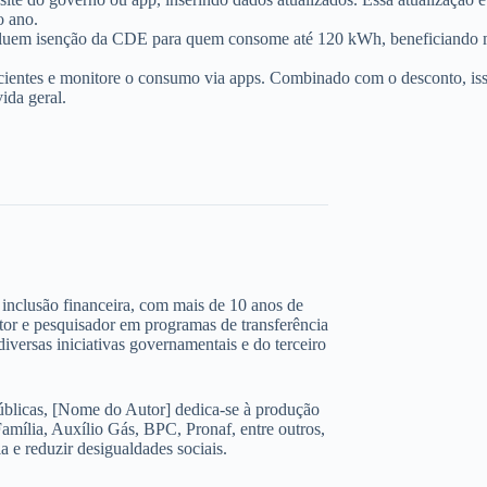
o ano.
uem isenção da CDE para quem consome até 120 kWh, beneficiando mais
cientes e monitore o consumo via apps. Combinado com o desconto, isso
ida geral.
 e inclusão financeira, com mais de 10 anos de
ltor e pesquisador em programas de transferência
iversas iniciativas governamentais e do terceiro
úblicas, [Nome do Autor] dedica-se à produção
amília, Auxílio Gás, BPC, Pronaf, entre outros,
 e reduzir desigualdades sociais.