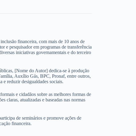
 e inclusão financeira, com mais de 10 anos de
ltor e pesquisador em programas de transferência
iversas iniciativas governamentais e do terceiro
úblicas, [Nome do Autor] dedica-se à produção
amília, Auxílio Gás, BPC, Pronaf, entre outros,
 e reduzir desigualdades sociais.
nformais e cidadãos sobre as melhores formas de
ões claras, atualizadas e baseadas nas normas
participa de seminários e promove ações de
cação financeira.