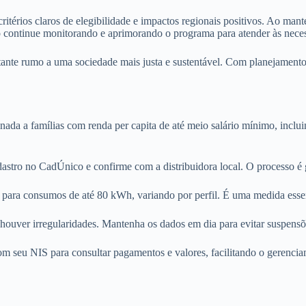
itérios claros de elegibilidade e impactos regionais positivos. Ao mante
 continue monitorando e aprimorando o programa para atender às neces
ortante rumo a uma sociedade mais justa e sustentável. Com planejamento
inada a famílias com renda per capita de até meio salário mínimo, incl
adastro no CadÚnico e confirme com a distribuidora local. O processo é 
ra consumos de até 80 kWh, variando por perfil. É uma medida essenc
 houver irregularidades. Mantenha os dados em dia para evitar suspensõ
m seu NIS para consultar pagamentos e valores, facilitando o gerencia