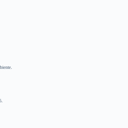
biente.
5.