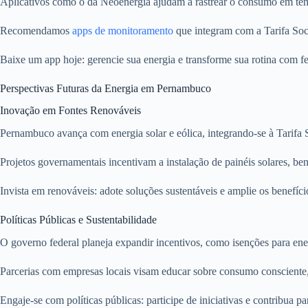
Aplicativos como o da Neoenergia ajudam a rastrear o consumo em temp
Recomendamos
apps de monitoramento
que integram com a Tarifa Socia
Baixe um app hoje: gerencie sua energia e transforme sua rotina com fer
Perspectivas Futuras da Energia em Pernambuco
Inovação em Fontes Renováveis
Pernambuco avança com energia solar e eólica, integrando-se à Tarifa S
Projetos governamentais incentivam a instalação de painéis solares, be
Invista em renováveis: adote soluções sustentáveis e amplie os benefício
Políticas Públicas e Sustentabilidade
O governo federal planeja expandir incentivos, como isenções para en
Parcerias com empresas locais visam educar sobre consumo consciente, 
Engaje-se com políticas públicas: participe de iniciativas e contribua 