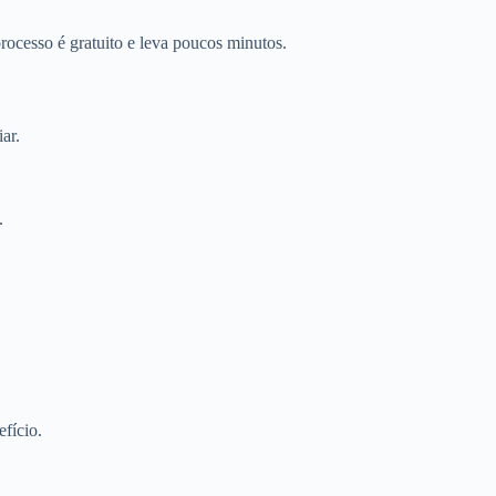
ocesso é gratuito e leva poucos minutos.
ar.
.
fício.