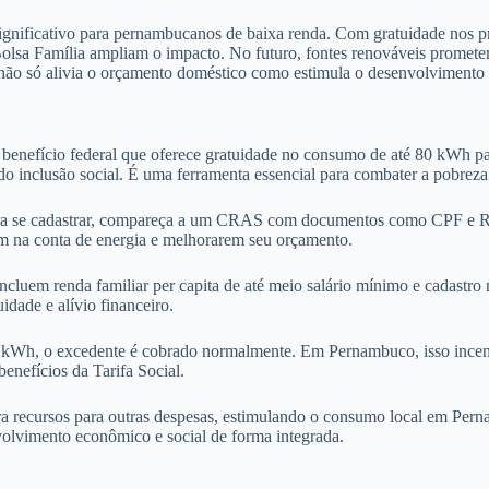
 significativo para pernambucanos de baixa renda. Com gratuidade no
lsa Família ampliam o impacto. No futuro, fontes renováveis prometem
a não só alivia o orçamento doméstico como estimula o desenvolvimento 
 benefício federal que oferece gratuidade no consumo de até 80 kWh 
do inclusão social. É uma ferramenta essencial para combater a pobreza
a se cadastrar, compareça a um CRAS com documentos como CPF e RG.
em na conta de energia e melhorarem seu orçamento.
incluem renda familiar per capita de até meio salário mínimo e cadast
dade e alívio financeiro.
 kWh, o excedente é cobrado normalmente. Em Pernambuco, isso incenti
nefícios da Tarifa Social.
era recursos para outras despesas, estimulando o consumo local em Pern
olvimento econômico e social de forma integrada.