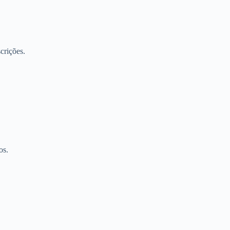
crições.
os.