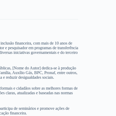
 e inclusão financeira, com mais de 10 anos de
ltor e pesquisador em programas de transferência
iversas iniciativas governamentais e do terceiro
úblicas, [Nome do Autor] dedica-se à produção
amília, Auxílio Gás, BPC, Pronaf, entre outros,
 e reduzir desigualdades sociais.
nformais e cidadãos sobre as melhores formas de
ões claras, atualizadas e baseadas nas normas
participa de seminários e promove ações de
cação financeira.