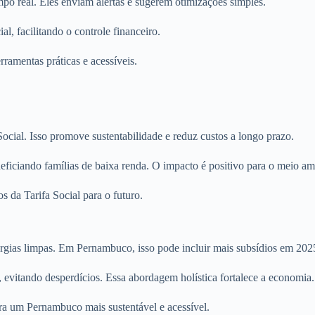
o real. Eles enviam alertas e sugerem otimizações simples.
l, facilitando o controle financeiro.
ramentas práticas e acessíveis.
ocial. Isso promove sustentabilidade e reduz custos a longo prazo.
neficiando famílias de baixa renda. O impacto é positivo para o meio am
s da Tarifa Social para o futuro.
ergias limpas. Em Pernambuco, isso pode incluir mais subsídios em 202
evitando desperdícios. Essa abordagem holística fortalece a economia.
para um Pernambuco mais sustentável e acessível.