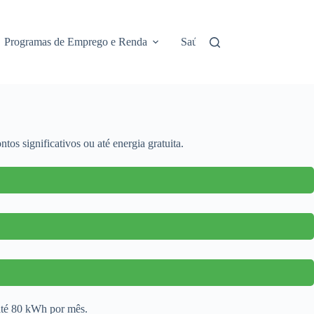
Programas de Emprego e Renda
Saúde e Assistência
No
tos significativos ou até energia gratuita.
 até 80 kWh por mês.