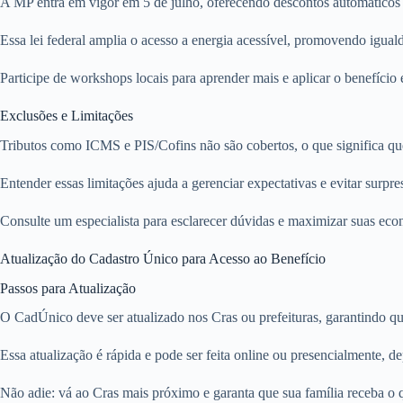
A MP entra em vigor em 5 de julho, oferecendo descontos automáticos p
Essa lei federal amplia o acesso a energia acessível, promovendo iguald
Participe de workshops locais para aprender mais e aplicar o benefíci
Exclusões e Limitações
Tributos como ICMS e PIS/Cofins não são cobertos, o que significa qu
Entender essas limitações ajuda a gerenciar expectativas e evitar surpre
Consulte um especialista para esclarecer dúvidas e maximizar suas econ
Atualização do Cadastro Único para Acesso ao Benefício
Passos para Atualização
O CadÚnico deve ser atualizado nos Cras ou prefeituras, garantindo qu
Essa atualização é rápida e pode ser feita online ou presencialmente, 
Não adie: vá ao Cras mais próximo e garanta que sua família receba o q