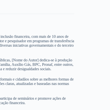
 e inclusão financeira, com mais de 10 anos de
ltor e pesquisador em programas de transferência
iversas iniciativas governamentais e do terceiro
úblicas, [Nome do Autor] dedica-se à produção
amília, Auxílio Gás, BPC, Pronaf, entre outros,
 e reduzir desigualdades sociais.
nformais e cidadãos sobre as melhores formas de
ões claras, atualizadas e baseadas nas normas
participa de seminários e promove ações de
cação financeira.