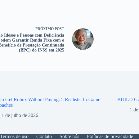
PRÓXIMO
POST
 Idosos e Pessoas com Deficiência
odem Garantir Renda Fixa com o
Benefício de Prestação Continuada
(BPC) do INSS em 2025
o Get Robux Without Paying: 5 Realistic In-Game
BUILD G
oaches
1 de
1 de julho de 2026
Termos de uso
Contato
Sobre nós
Políticas de privacidade