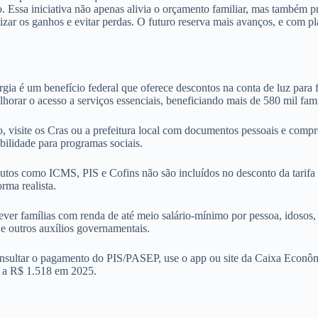
o. Essa iniciativa não apenas alivia o orçamento familiar, mas também
izar os ganhos e evitar perdas. O futuro reserva mais avanços, e com pl
ergia é um benefício federal que oferece descontos na conta de luz par
orar o acesso a serviços essenciais, beneficiando mais de 580 mil famí
 visite os Cras ou a prefeitura local com documentos pessoais e compro
bilidade para programas sociais.
utos como ICMS, PIS e Cofins não são incluídos no desconto da tarifa 
rma realista.
ver famílias com renda de até meio salário-mínimo por pessoa, idosos,
 e outros auxílios governamentais.
nsultar o pagamento do PIS/PASEP, use o app ou site da Caixa Econôm
r a R$ 1.518 em 2025.