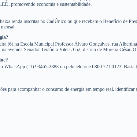
 LED, promovendo economia e sustentabilidade.
de baixa renda inscritas no CadÚnico ou que recebam o Benefício de Pr
 mensal.
gia?
ira (6) na Escola Municipal Professor Álvaro Gonçalves, rua Alberti
na avenida Senador Teotônio Vilela, 652, distrito de Moreira César. O 
ine?
elo WhatsApp (11) 93465-2888 ou pelo telefone 0800 721 0123. Basta t
ões para acompanhar o consumo de energia em tempo real, identificar