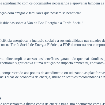
s de atendimento com os documentos necessários e aproveitar também as
mação com amigos e familiares que possam se beneficiar.
is dúvidas sobre a Van da Boa Energia e a Tarifa Social!
ciência energética, a inclusão social e a sustentabilidade nas cidade
stro na Tarifa Social de Energia Elétrica, a EDP demonstra seu compro
tro online amplia o acesso aos benefícios, garantindo que mais famílias
onomia significativa e uma redução no impacto ambiental, enquanto a 
 comparecendo aos pontos de atendimento ou utilizando as plataformas
 mais dicas de economia de energia, utilize aplicativos recomendados e
?
ue apresentarem a última conta de energia paga, um documento com CPF