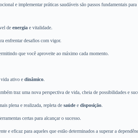
cional e implementar práticas saudáveis são passos fundamentais para li
ível de
energia
e vitalidade.
a enfrentar desafios com vigor.
permitindo que você aproveite ao máximo cada momento.
 vida ativo e
dinâmico
.
mbém traz uma nova perspectiva de vida, cheia de possibilidades e suc
ais plena e realizada, repleta de
saúde
e
disposição
.
rramentas certas para alcançar o sucesso.
te e eficaz para aqueles que estão determinados a superar a dependênci