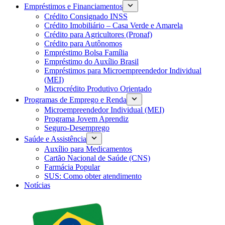
Empréstimos e Financiamentos
Crédito Consignado INSS
Crédito Imobiliário – Casa Verde e Amarela
Crédito para Agricultores (Pronaf)
Crédito para Autônomos
Empréstimo Bolsa Família
Empréstimo do Auxílio Brasil
Empréstimos para Microempreendedor Individual
(MEI)
Microcrédito Produtivo Orientado
Programas de Emprego e Renda
Microempreendedor Individual (MEI)
Programa Jovem Aprendiz
Seguro-Desemprego
Saúde e Assistência
Auxílio para Medicamentos
Cartão Nacional de Saúde (CNS)
Farmácia Popular
SUS: Como obter atendimento
Notícias