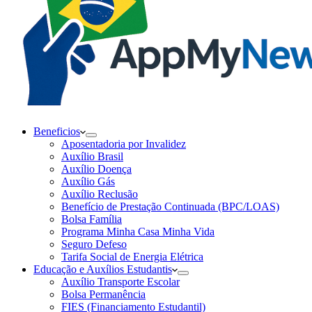
Beneficios
Aposentadoria por Invalidez
Auxílio Brasil
Auxílio Doença
Auxílio Gás
Auxílio Reclusão
Benefício de Prestação Continuada (BPC/LOAS)
Bolsa Família
Programa Minha Casa Minha Vida
Seguro Defeso
Tarifa Social de Energia Elétrica
Educação e Auxílios Estudantis
Auxílio Transporte Escolar
Bolsa Permanência
FIES (Financiamento Estudantil)