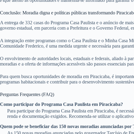
Fique atento às oportunidades e mantenha-se informado para garantir
Conclusão: Moradia digna e políticas públicas transformando Piracicab
A entrega de 332 casas do Programa Casa Paulista e o anúncio de mais
governo estadual, em parceria com a Prefeitura e o Governo Federal, 
A integração entre programas como o Casa Paulista e o Minha Casa Minh
Comunidade Frederico, é uma medida urgente e necessária para garanti
O envolvimento de autoridades locais, estaduais e federais, aliado à par
moradias e a oferta de informações acessíveis são passos essenciais par
Para quem busca oportunidades de moradia em Piracicaba, é importante a
programas habitacionais e contribuir para o desenvolvimento sustentáve
Perguntas Frequentes (FAQ)
Como participar do Programa Casa Paulista em Piracicaba?
Para participar do Programa Casa Paulista em Piracicaba, é necessá
renda e documentação exigidos. Recomenda-se utilizar o aplicativ
Quem pode se beneficiar das 150 novas moradias anunciadas por 
As 150 novas moradias anunciadas pelo governador Tarcísio de Frei