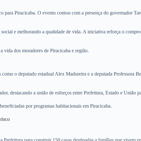
 para Piracicaba. O evento contou com a presença do governador Tarcís
 social e melhorando a qualidade de vida. A iniciativa reforça o comp
a vida dos moradores de Piracicaba e região.
s como o deputado estadual Alex Madureira e a deputada Professora Beb
ador, destacando a união de esforços entre Prefeitura, Estado e União p
 beneficiadas por programas habitacionais em Piracicaba.
risco
a Prefeitura para construir 150 casas destinadas a famílias que vivem 