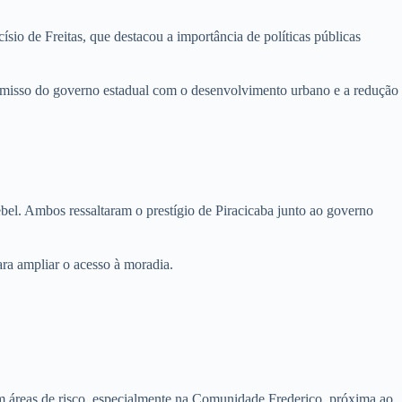
io de Freitas, que destacou a importância de políticas públicas
romisso do governo estadual com o desenvolvimento urbano e a redução
el. Ambos ressaltaram o prestígio de Piracicaba junto ao governo
ara ampliar o acesso à moradia.
em áreas de risco, especialmente na Comunidade Frederico, próxima ao