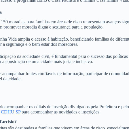
 o acesso a programas como o Casa Paulista e o Minha Casa Minha Vida
a
 150 moradias para famílias em áreas de risco representam avanços sig
em promover moradia digna e segurança para a população.
a Vida amplia o acesso à habitação, beneficiando famílias de diferente
r a segurança e o bem-estar dos moradores.
ticipação da sociedade civil, é fundamental para o sucesso das políticas
a a construção de uma cidade mais justa e inclusiva.
companhar fontes confiáveis de informação, participar de comunidades e 
l da cidade.
rio acompanhar os editais de inscrição divulgados pela Prefeitura e pe
o
CDHU SP
para acompanhar as novidades e inscrições.
Tarcísio?
tas são destinadas a famílias que vivem em áreas de risco, especialme