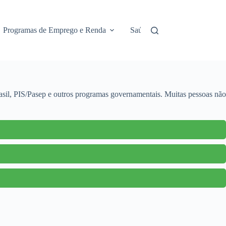
Programas de Emprego e Renda
Saúde e Assistência
No
asil, PIS/Pasep e outros programas governamentais. Muitas pessoas não