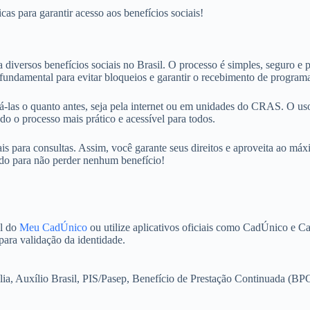
as para garantir acesso aos benefícios sociais!
diversos benefícios sociais no Brasil. O processo é simples, seguro e p
é fundamental para evitar bloqueios e garantir o recebimento de progra
izá-las o quanto antes, seja pela internet ou em unidades do CRAS. O u
o o processo mais prático e acessível para todos.
iais para consultas. Assim, você garante seus direitos e aproveita ao má
ado para não perder nenhum benefício!
al do
Meu CadÚnico
ou utilize aplicativos oficiais como CadÚnico e C
para validação da identidade.
a, Auxílio Brasil, PIS/Pasep, Benefício de Prestação Continuada (BPC),