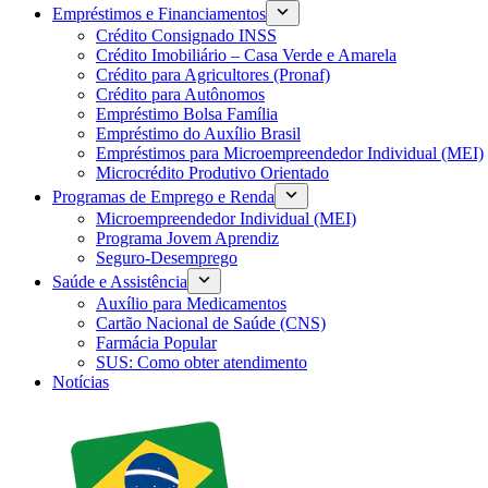
Empréstimos e Financiamentos
Crédito Consignado INSS
Crédito Imobiliário – Casa Verde e Amarela
Crédito para Agricultores (Pronaf)
Crédito para Autônomos
Empréstimo Bolsa Família
Empréstimo do Auxílio Brasil
Empréstimos para Microempreendedor Individual (MEI)
Microcrédito Produtivo Orientado
Programas de Emprego e Renda
Microempreendedor Individual (MEI)
Programa Jovem Aprendiz
Seguro-Desemprego
Saúde e Assistência
Auxílio para Medicamentos
Cartão Nacional de Saúde (CNS)
Farmácia Popular
SUS: Como obter atendimento
Notícias