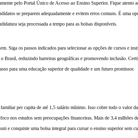
amente pelo Portal Único de Acesso ao Ensino Superior. Fique atento ao
andidatos se preparem adequadamente e evitem erros comuns. É uma op
ndidatura seja processada a tempo para as bolsas disponíveis.
m. Siga os passos indicados para selecionar as opções de cursos e insti
do o Brasil, reduzindo barreiras geográficas e promovendo inclusão. Certi
 passo para uma educação superior de qualidade e um futuro promissor.
amiliar per capita de até 1,5 salário mínimo. Isso cobre todo o valor d
do foco nos estudos sem preocupações financeiras. Mais de 3,4 milhões 
uni e conquiste uma bolsa integral para cursar o ensino superior sem cu