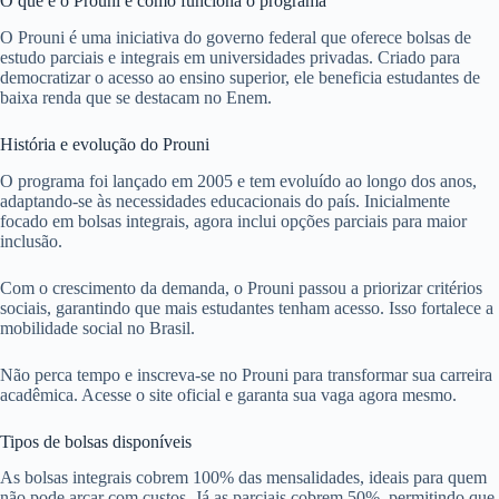
O que é o Prouni e como funciona o programa
O Prouni é uma iniciativa do governo federal que oferece bolsas de
estudo parciais e integrais em universidades privadas. Criado para
democratizar o acesso ao ensino superior, ele beneficia estudantes de
baixa renda que se destacam no Enem.
História e evolução do Prouni
O programa foi lançado em 2005 e tem evoluído ao longo dos anos,
adaptando-se às necessidades educacionais do país. Inicialmente
focado em bolsas integrais, agora inclui opções parciais para maior
inclusão.
Com o crescimento da demanda, o Prouni passou a priorizar critérios
sociais, garantindo que mais estudantes tenham acesso. Isso fortalece a
mobilidade social no Brasil.
Não perca tempo e inscreva-se no Prouni para transformar sua carreira
acadêmica. Acesse o site oficial e garanta sua vaga agora mesmo.
Tipos de bolsas disponíveis
As bolsas integrais cobrem 100% das mensalidades, ideais para quem
não pode arcar com custos. Já as parciais cobrem 50%, permitindo que