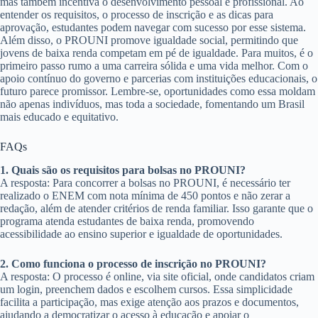
mas também incentiva o desenvolvimento pessoal e profissional. Ao
entender os requisitos, o processo de inscrição e as dicas para
aprovação, estudantes podem navegar com sucesso por esse sistema.
Além disso, o PROUNI promove igualdade social, permitindo que
jovens de baixa renda competam em pé de igualdade. Para muitos, é o
primeiro passo rumo a uma carreira sólida e uma vida melhor. Com o
apoio contínuo do governo e parcerias com instituições educacionais, o
futuro parece promissor. Lembre-se, oportunidades como essa moldam
não apenas indivíduos, mas toda a sociedade, fomentando um Brasil
mais educado e equitativo.
FAQs
1. Quais são os requisitos para bolsas no PROUNI?
A resposta: Para concorrer a bolsas no PROUNI, é necessário ter
realizado o ENEM com nota mínima de 450 pontos e não zerar a
redação, além de atender critérios de renda familiar. Isso garante que o
programa atenda estudantes de baixa renda, promovendo
acessibilidade ao ensino superior e igualdade de oportunidades.
2. Como funciona o processo de inscrição no PROUNI?
A resposta: O processo é online, via site oficial, onde candidatos criam
um login, preenchem dados e escolhem cursos. Essa simplicidade
facilita a participação, mas exige atenção aos prazos e documentos,
ajudando a democratizar o acesso à educação e apoiar o