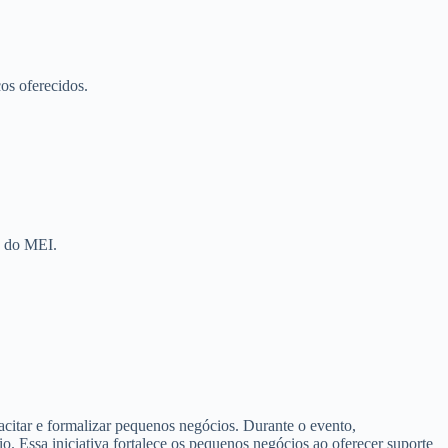
ços oferecidos.
is do MEI.
itar e formalizar pequenos negócios. Durante o evento,
io. Essa iniciativa fortalece os pequenos negócios ao oferecer suporte