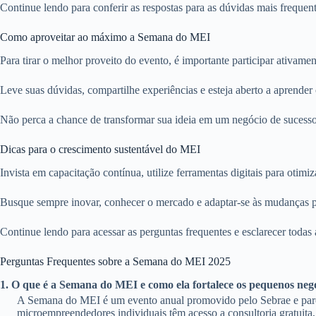
Continue lendo para conferir as respostas para as dúvidas mais freq
Como aproveitar ao máximo a Semana do MEI
Para tirar o melhor proveito do evento, é importante participar ativamen
Leve suas dúvidas, compartilhe experiências e esteja aberto a aprender
Não perca a chance de transformar sua ideia em um negócio de sucess
Dicas para o crescimento sustentável do MEI
Invista em capacitação contínua, utilize ferramentas digitais para otimi
Busque sempre inovar, conhecer o mercado e adaptar-se às mudanças pa
Continue lendo para acessar as perguntas frequentes e esclarecer toda
Perguntas Frequentes sobre a Semana do MEI 2025
1. O que é a Semana do MEI e como ela fortalece os pequenos neg
A Semana do MEI é um evento anual promovido pelo Sebrae e parcei
microempreendedores individuais têm acesso a consultoria gratuita, 