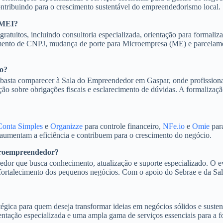
ontribuindo para o crescimento sustentável do empreendedorismo local.
o MEI?
gratuitos, incluindo consultoria especializada, orientação para form
rramento de CNPJ, mudança de porte para Microempresa (ME) e parcelame
to?
sta comparecer à Sala do Empreendedor em Gaspar, onde profissionais 
ão sobre obrigações fiscais e esclarecimento de dúvidas. A formalização
Conta Simples
e
Organizze
para controle financeiro,
NFe.io
e
Omie
para
, aumentam a eficiência e contribuem para o crescimento do negócio.
icroempreendedor?
r que busca conhecimento, atualização e suporte especializado. O event
 fortalecimento dos pequenos negócios. Com o apoio do Sebrae e da Sa
ica para quem deseja transformar ideias em negócios sólidos e suste
entação especializada e uma ampla gama de serviços essenciais para a f