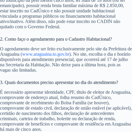
no município há pelo menos cinco anos, ter mais de 18 anos (ou ser
emancipado), possuir renda bruta familiar máxima de R$ 2.850,00,
estar inscrito no CadÚnico e não possuir unidade habitacional
vinculada a programas públicos ou financiamento habitacional
ativo/inativo. Além disso, não pode estar inscrito no CADIN não
quitado com o Governo Federal.
2. Como faço o agendamento para o Cadastro Habitacional?
O agendamento deve ser feito exclusivamente pelo site da Prefeitura de
Araguaína (
www.araguaina.to.gov.br
). No site, escolha o dia e horário
disponíveis para atendimento presencial, que ocorrerá até 17 de julho
na Secretaria da Habitação. Não deixe para a última hora, pois as
vagas são limitadas.
3. Quais documentos preciso apresentar no dia do atendimento?
É necessário apresentar identidade, CPF, título de eleitor de Araguaína,
comprovante de endereço atual, folha resumo do CadÚnico,
comprovante de recebimento do Bolsa Família (se houver),
comprovante de estado civil, declaração de união estável (se aplicável),
certidão de nascimento dos filhos, declaração de antecedentes
criminais, carteira de trabalho, holerite ou declaração de renda,
comprovante de benefícios e comprovante de residência em Araguaína
há mais de cinco anos.