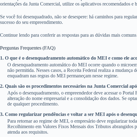
orientações da Junta Comercial, utilize os aplicativos recomendados e
Se você foi desenquadrado, não se desespere: há caminhos para regular
sucesso do seu empreendimento.
Continue lendo para conferir as respostas para as dúvidas mais comu
Perguntas Frequentes (FAQ)
1. O que é o desenquadramento automático do MEI e como ele ac
O desenquadramento automático do MEI ocorre quando o microempreen
não permitida. Nesses casos, a Receita Federal realiza a mudança d
enquadram nas regras do MEI permaneçam nesse regime.
2. Quais são os procedimentos necessários na Junta Comercial 
Após o desenquadramento, o empreendedor deve acessar o Portal Fa
alteração do nome empresarial e a consolidação dos dados. Se optar p
de qualquer procedimento.
3. Como regularizar pendências e voltar a ser MEI após o desen
Para retornar ao regime de MEI, o empresário deve regularizar todas
Recolhimento em Valores Fixos Mensais dos Tributos abrangidos pe
atenda aos requisitos.