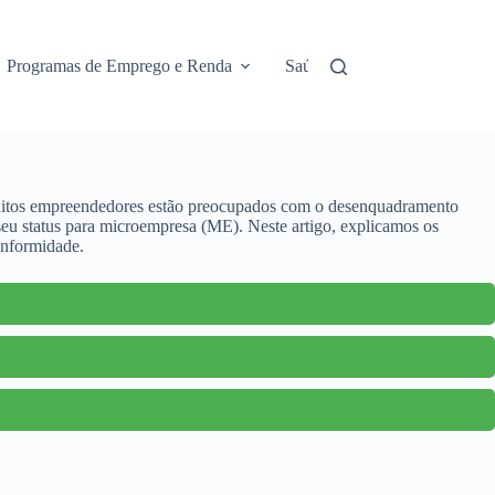
Programas de Emprego e Renda
Saúde e Assistência
No
uitos empreendedores estão preocupados com o desenquadramento
eu status para microempresa (ME). Neste artigo, explicamos os
onformidade.