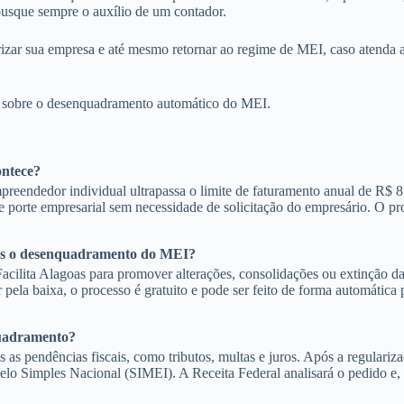
 busque sempre o auxílio de um contador.
izar sua empresa e até mesmo retornar ao regime de MEI, caso atenda a
ns sobre o desenquadramento automático do MEI.
ontece?
dedor individual ultrapassa o limite de faturamento anual de R$ 81 mi
e porte empresarial sem necessidade de solicitação do empresário. O pr
após o desenquadramento do MEI?
cilita Alagoas para promover alterações, consolidações ou extinção d
ela baixa, o processo é gratuito e pode ser feito de forma automática p
quadramento?
 as pendências fiscais, como tributos, multas e juros. Após a regulariz
lo Simples Nacional (SIMEI). A Receita Federal analisará o pedido e,