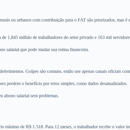
s rurais ou urbanos com contribuição para o FAT são priorizados, mas é e
 de 1,845 milhão de trabalhadores do setor privado e 163 mil servidores
no salarial que pode mudar sua rotina financeira.
 indeferimentos. Golpes são comuns, então use apenas canais oficiais c
ores perdem o benefício por erros simples, como dados desatualizados.
seu abono salarial sem problemas.
io mínimo de R$ 1.518. Para 12 meses, o trabalhador recebe o valor int