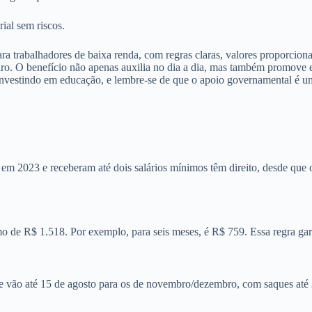
ial sem riscos.
a trabalhadores de baixa renda, com regras claras, valores proporcionai
iro. O benefício não apenas auxilia no dia a dia, mas também promove 
u investindo em educação, e lembre-se de que o apoio governamental é u
em 2023 e receberam até dois salários mínimos têm direito, desde que 
 de R$ 1.518. Por exemplo, para seis meses, é R$ 759. Essa regra garant
 vão até 15 de agosto para os de novembro/dezembro, com saques até 2