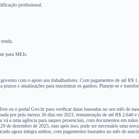
ificação profissional.
 renda.
nte para MEIs.
overno com o apoio aos trabalhadores. Com pagamentos de até R$ 1.518
to a prazos e atualizações para maximizar os ganhos. Planeje-se e trans
em ou o portal Gov.br para verificar datas baseadas no seu mês de na
nada por pelo menos 30 dias em 2023, remuneração de até R$ 2.640 e c
u vá a uma agência para saques presenciais, com documentos em mãos p
é 29 de dezembro de 2025, mas após isso, pode ser necessário uma nova
icado agora integra ambos, com pagamentos baseados no mês de nascime