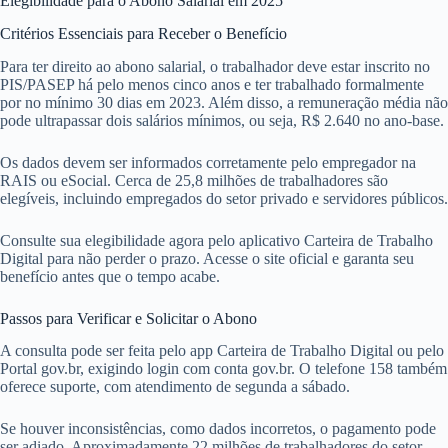
Elegibilidade para o Abono Salarial em 2025
Critérios Essenciais para Receber o Benefício
Para ter direito ao abono salarial, o trabalhador deve estar inscrito no
PIS/PASEP há pelo menos cinco anos e ter trabalhado formalmente
por no mínimo 30 dias em 2023. Além disso, a remuneração média não
pode ultrapassar dois salários mínimos, ou seja, R$ 2.640 no ano-base.
Os dados devem ser informados corretamente pelo empregador na
RAIS ou eSocial. Cerca de 25,8 milhões de trabalhadores são
elegíveis, incluindo empregados do setor privado e servidores públicos.
Consulte sua elegibilidade agora pelo aplicativo Carteira de Trabalho
Digital para não perder o prazo. Acesse o site oficial e garanta seu
benefício antes que o tempo acabe.
Passos para Verificar e Solicitar o Abono
A consulta pode ser feita pelo app Carteira de Trabalho Digital ou pelo
Portal gov.br, exigindo login com conta gov.br. O telefone 158 também
oferece suporte, com atendimento de segunda a sábado.
Se houver inconsistências, como dados incorretos, o pagamento pode
ser adiado. Aproximadamente 22 milhões de trabalhadores do setor